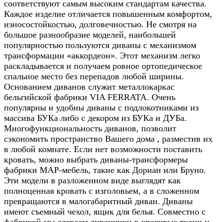
соответствуют самым высоким стандартам качества.
Каждое изделие отличается повышенным комфортом,
износостойкостью, долговечностью. Не смотря на
большое разнообразие моделей, наибольшей
популярностью пользуются диваны с механизмом
трансформации «аккордеон». Этот механизм легко
раскладывается и получаем ровное ортопедическое
спальное место без перепадов любой ширины.
Основанием диванов служит металлокаркас
бельгийской фабрики
VIA
FERRATA
. Очень
популярны и удобны диваны с подлокотниками из
массива БУКа либо с декором из БУКа и ДУБа.
Многофункциональность диванов, позволит
сэкономить пространство Вашего дома , разместив их
в любой комнате. Если нет возможности поставить
кровать, можно выбрать диваны-трансформеры
фабрики МАР-мебель, такие как Дориан или Бруно.
Эти модели в разложенном виде выглядят как
полноценная кровать с изголовьем, а в сложенном
превращаются в малогабаритный диван. Диваны
имеют съемный чехол, ящик для белья. Совместно с
фабрикой мы одеваем диванчики в красивые ткани и