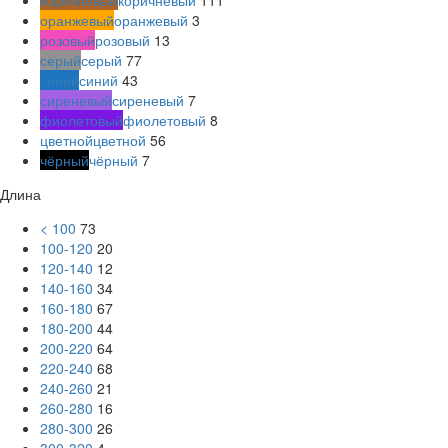
коричневый
коричневый
111
оранжевый
оранжевый
3
розовый
розовый
13
серый
серый
77
синий
синий
43
сиреневый
сиреневый
7
фиолетовый
фиолетовый
8
цветной
цветной
56
чёрный
чёрный
7
Длина
< 100
73
100-120
20
120-140
12
140-160
34
160-180
67
180-200
44
200-220
64
220-240
68
240-260
21
260-280
16
280-300
26