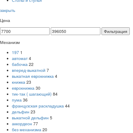
Столы и стулья
закрыть
Цена
Фильтрация
Механизм
197
1
автомат
4
бабочка
22
вперед-выкатной
7
выкатная еврокнижка
4
книжка
23
еврокнижка
30
тик-так ( шагающий)
84
пума
36
французская раскладушка
44
дельфин
23
выкатной дельфин
5
аккордеон
77
без механизма
20