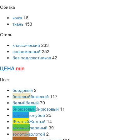
Обивка
кожа
18
ткань
453
Стиль
классический
233
современный
252
без подлокотников
42
ЦЕНА
min
Цвет
бордовый
2
бежевый
бежевый
117
белый
белый
70
бирюзовый
бирюзовый
11
голубой
голубой
25
Желтый
Желтый
14
зеленый
зеленый
39
золотой
золотой
2