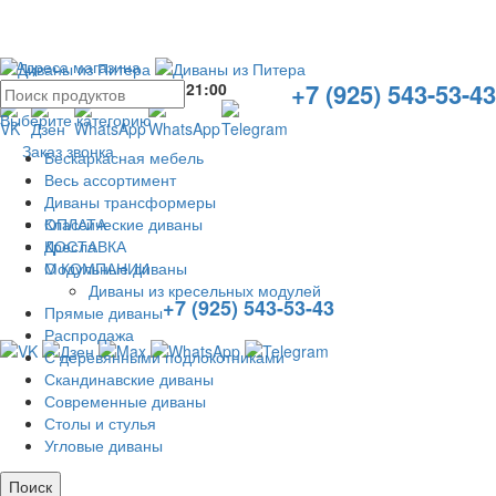
Адреса магазина
+7 (925) 543-53-43
Без выходных с
10:00
до
21:00
Выберите категорию
Заказ звонка
Бескаркасная мебель
Весь ассортимент
Диваны трансформеры
ОПЛАТА
Классические диваны
ДОСТАВКА
Кресла
О КОМПАНИИ
Модульные диваны
Диваны из кресельных модулей
+7 (925) 543-53-43
Прямые диваны
Распродажа
С деревянными подлокотниками
Скандинавские диваны
Современные диваны
Столы и стулья
Угловые диваны
Поиск