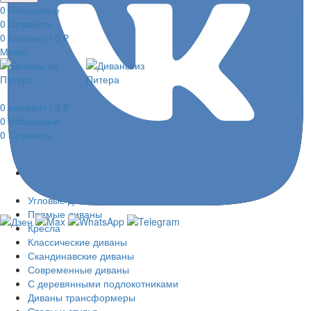
0
Избранные
0
Сравнить
0
элемент
/
0
₽
Меню
0
элемент
/
0
₽
0
Избранные
0
Сравнить
Распродажа
Модульные диваны
Диваны из кресельных модулей
Угловые диваны
Прямые диваны
Кресла
Классические диваны
Скандинавские диваны
Современные диваны
С деревянными подлокотниками
Диваны трансформеры