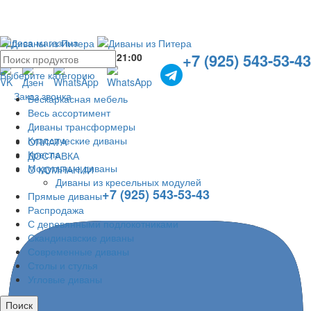
Адреса магазина
+7 (925) 543-53-43
Без выходных с
10:00
до
21:00
Выберите категорию
Заказ звонка
Бескаркасная мебель
Весь ассортимент
Диваны трансформеры
Классические диваны
ОПЛАТА
Кресла
ДОСТАВКА
Модульные диваны
О КОМПАНИИ
Диваны из кресельных модулей
+7 (925) 543-53-43
Прямые диваны
Распродажа
С деревянными подлокотниками
Скандинавские диваны
Современные диваны
Столы и стулья
Угловые диваны
Поиск