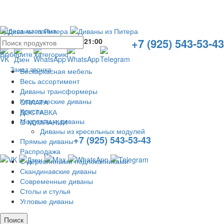
Адреса магазина
+7 (925) 543-53-43
Без выходных с
10:00
до
21:00
Выберите категорию
Заказ звонка
Бескаркасная мебель
Весь ассортимент
Диваны трансформеры
Классические диваны
ОПЛАТА
Кресла
ДОСТАВКА
Модульные диваны
О КОМПАНИИ
Диваны из кресельных модулей
+7 (925) 543-53-43
Прямые диваны
Распродажа
С деревянными подлокотниками
Скандинавские диваны
Современные диваны
Столы и стулья
Угловые диваны
Поиск