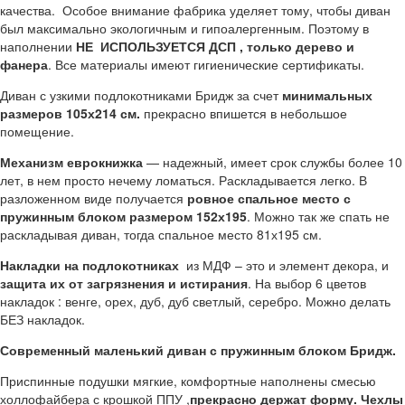
качества. Особое внимание фабрика уделяет тому, чтобы диван
был максимально экологичным и гипоалергенным. Поэтому в
наполнении
НЕ ИСПОЛЬЗУЕТСЯ ДСП , только дерево и
фанера
. Все материалы имеют гигиенические сертификаты.
Диван с узкими подлокотниками Бридж за счет
минимальных
размеров 105х214 см.
прекрасно впишется в небольшое
помещение.
Механизм еврокнижка
— надежный, имеет срок службы более 10
лет, в нем просто нечему ломаться. Раскладывается легко. В
разложенном виде получается
ровное спальное место с
пружинным блоком размером 152х195
. Можно так же спать не
раскладывая диван, тогда спальное место 81х195 см.
Накладки на подлокотниках
из МДФ – это и элемент декора, и
защита их от загрязнения и истирания
. На выбор 6 цветов
накладок : венге, орех, дуб, дуб светлый, серебро. Можно делать
БЕЗ накладок.
Современный маленький диван с пружинным блоком Бридж.
Приспинные подушки мягкие, комфортные наполнены смесью
холлофайбера с крошкой ППУ ,
прекрасно держат форму. Чехлы