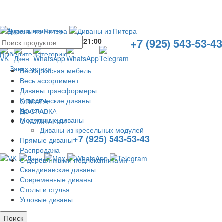
Адреса магазина
+7 (925) 543-53-43
Без выходных с
10:00
до
21:00
Выберите категорию
Заказ звонка
Бескаркасная мебель
Весь ассортимент
Диваны трансформеры
Классические диваны
ОПЛАТА
Кресла
ДОСТАВКА
Модульные диваны
О КОМПАНИИ
Диваны из кресельных модулей
+7 (925) 543-53-43
Прямые диваны
Распродажа
С деревянными подлокотниками
Скандинавские диваны
Современные диваны
Столы и стулья
Угловые диваны
Поиск