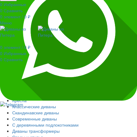
0
Избранные
0
Сравнить
0
элемент
/
0
₽
Меню
0
элемент
/
0
₽
0
Избранные
0
Сравнить
Распродажа
Модульные диваны
Диваны из кресельных модулей
Угловые диваны
Прямые диваны
Кресла
Классические диваны
Скандинавские диваны
Современные диваны
С деревянными подлокотниками
Диваны трансформеры