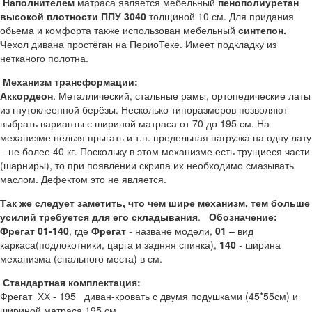
Наполнителем
матраса является мебельный
пенополиуретан
высокой плотности ППУ 3040
толщиной 10 см. Для придания
обьема и комфорта также использован мебельный
синтепон.
Ч
ехол дивана простёган на ПериоТеке. Имеет подкладку из
нетканого полотна.
Механизм трансформации:
Аккордеон
. Металлический, стальные рамы, ортопедические латы
из гнутоклеенной берёзы. Несколько типоразмеров позволяют
выбрать варианты с шириной матраса от 70 до 195 см. На
механизме нельзя прыгать и т.п. предельная нагрузка на одну лату
– не более 40 кг. Поскольку в этом механизме есть трущиеся части
(шарниры), то при появлении скрипа их необходимо смазывать
маслом. Дефектом это не является.
Так же следует заметить, что чем шире механизм, тем больше
усилий требуется для его складывания
.
Обозначение:
Фрегат 01-140
, где
Фрегат
- назване модели,
01
– вид
каркаса(подлокотники, царга и задняя спинка),
140
- ширина
механизма (спального места) в см.
Стандартная комплектация:
Фрегат ХХ - 195 диван-кровать с двумя подушками (45*55см) и
шириной матраса 195 см