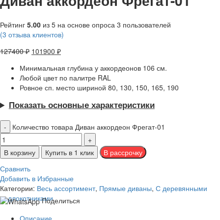
Диван аккордеон Фрегат-01
Рейтинг
5.00
из 5 на основе опроса
3
пользователей
(
3
отзыва клиентов)
127400
₽
101900
₽
Минимальная глубина у аккордеонов 106 см.
Любой цвет по палитре RAL
Ровное сп. место шириной 80, 130, 150, 165, 190
Показать основные характеристики
Количество товара Диван аккордеон Фрегат-01
В корзину
Купить в 1 клик
Сравнить
Добавить в Избранные
Категории:
Весь ассортимент
,
Прямые диваны
,
С деревянными
подлокотниками
Поделиться
Описание