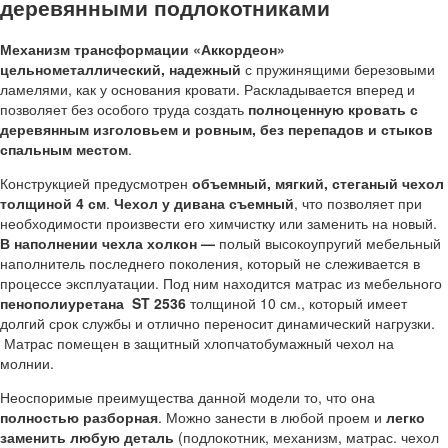
деревянными подлокотниками
Механизм трансформации «Аккордеон»
цельнометаллический, надежный
с пружинящими березовыми
ламелями, как у основания кровати. Раскладывается вперед и
позволяет без особого труда создать
полноценную кровать с
деревянным изголовьем и ровным, без перепадов и стыков
спальным местом
.
Конструкцией предусмотрен
объемный, мягкий, стеганый чехол
толщиной 4 см
.
Чехол у дивана съемный
, что позволяет при
необходимости произвести его химчистку или заменить на новый.
В наполнении чехла холкон —
полый высокоупругий мебельный
наполнитель последнего поколения, который не слеживается в
процессе эксплуатации. Под ним находится матрас из мебельного
пенополиуретана
ST
2536
толщиной 10 см., который имеет
долгий срок службы и отлично переносит динамический нагрузки.
Матрас помещен в защитный хлопчатобумажный чехол на
молнии.
Неоспоримые преимущества данной модели то, что она
полностью разборная
. Можно занести в любой проем и
легко
заменить любую деталь
(подлокотник, механизм, матрас. чехол