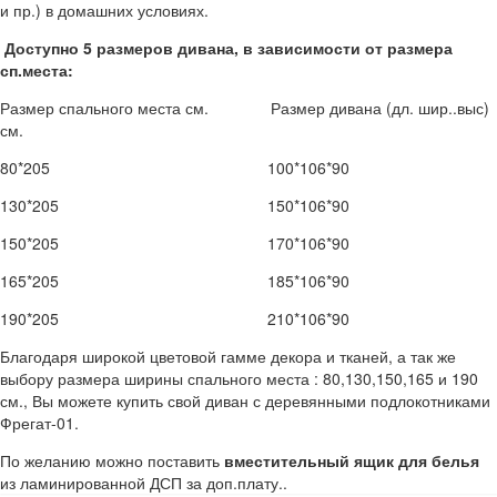
и пр.) в домашних условиях.
Доступно 5 размеров дивана, в зависимости от размера
сп.места:
Размер спального места см. Размер дивана (дл. шир..выс)
см.
80*205 100*106*90
130*205 150*106*90
150*205 170*106*90
165*205 185*106*90
190*205 210*106*90
Благодаря широкой цветовой гамме декора и тканей, а так же
выбору размера ширины спального места : 80,130,150,165 и 190
см., Вы можете купить свой диван с деревянными подлокотниками
Фрегат-01.
По желанию можно поставить
вместительный ящик для белья
из ламинированной ДСП за доп.плату..