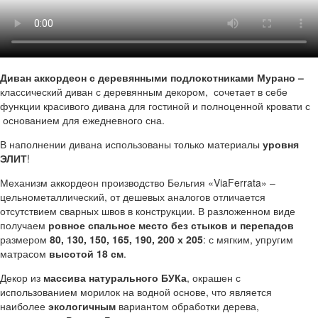
Диван аккордеон с деревянными подлокотниками Мурано –
классический диван с деревянным декором, сочетает в себе
функции красивого дивана для гостиной и полноценной кровати с
основанием для ежедневного сна.
В наполнении дивана использованы только материалы
уровня
ЭЛИТ
!
Механизм аккордеон производство Бельгия «ViaFerrata» –
цельнометаллический, от дешевых аналогов отличается
отсутствием сварных швов в конструкции. В разложенном виде
получаем
ровное спальное место без стыков и перепадов
размером
80, 130, 150, 165, 190, 200 х 205
: с мягким, упругим
матрасом
высотой 18 см
.
Декор из
массива натурального БУКа
, окрашен с
использованием морилок на водной основе, что является
наиболее
экологичным
вариантом обработки дерева,