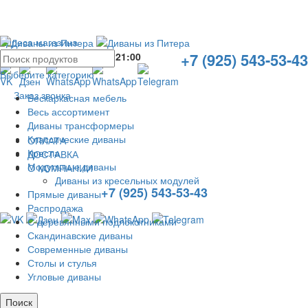
Адреса магазина
+7 (925) 543-53-43
Без выходных с
10:00
до
21:00
Выберите категорию
Заказ звонка
Бескаркасная мебель
Весь ассортимент
Диваны трансформеры
Классические диваны
ОПЛАТА
Кресла
ДОСТАВКА
Модульные диваны
О КОМПАНИИ
Диваны из кресельных модулей
+7 (925) 543-53-43
Прямые диваны
Распродажа
С деревянными подлокотниками
Скандинавские диваны
Современные диваны
Столы и стулья
Угловые диваны
Поиск