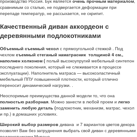
производство Россия. Бук является
очень прочным материалом
,
сравнимым со сталью, не подвергается деформации при
перепаде температур, не рассыхается, не скрипит.
Качественный диван аккордеон с
деревянными подлокотниками
Объемный съемный чехол
с прямоугольной стежкой . Под
чехлом
съемный стеганый наматрасник толщиной 4 см.,
наполнен холконом (
полый высокоупругий мебельный синтепон
последнего поколения, который не слеживается в процессе
эксплуатации). Наполнитель матраса — высокоэластичный
мебельный ППУ повышенной плотности, который отлично
переносит динамический нагрузки. .
Неоспоримые преимущества данной модели то, что она
полностью разборная
. Можно занести в любой проем и
легко
заменить любую деталь (
подлокотник, механизм, матрас. чехол
и пр.) в домашних условиях.
Широкий выбор размеров
дивана и 7 вариантов цветов декора
позволят Вам без затруднения выбрать свой диван с деревянными
подлокотниками Мурано.