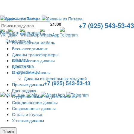
Адреса магазина
+7 (925) 543-53-43
Без выходных с
10:00
до
21:00
Выберите категорию
Заказ звонка
Бескаркасная мебель
Весь ассортимент
Диваны трансформеры
ОПЛАТА
Классические диваны
ДОСТАВКА
Кресла
О КОМПАНИИ
Модульные диваны
Диваны из кресельных модулей
+7 (925) 543-53-43
Прямые диваны
Распродажа
С деревянными подлокотниками
Скандинавские диваны
Современные диваны
Столы и стулья
Угловые диваны
Поиск