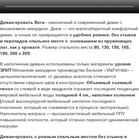
Диван-кровать Вега
‒ лаконичный и современный диван с
механизмом аккордеон. Днем — это малогабаритный комфортный
диван, а ночью он превращается в
удобное ровное, без стыков
и перепадов спальное место с основанием из пружинящих
лат, как у кровати
. Размер спального места
80, 130, 150, 165,
190, 200 х 205
:
В наполнении дивана использованы только материалы
уровня
ЭЛИТ
!Механизм аккордеон производство Бельгия «ViaFerrata» –
цельнометаллический, от дешевых аналогов отличается
отсутствием сварных швов в конструкции.
Объемный съемный
чехол
со стежкой в виде квадратов отражает последние тенденции
мировой мебельной моды
толщиной 4 см., наполнен холконом
(
полый высокоупругий мебельный синтепон последнего
поколения, который не слеживается в процессе эксплуатации).
Наполнитель матраса — высокоэластичный мебельный ППУ
повышенной плотности, который отлично переносит динамический
нагрузки.
Диван-кровать с ровным спальным местом без стыков и