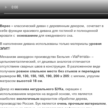
Верес –
классический диван с деревянным декором, сочетает в
себе функции красивого дивана для гостиной и полноценной
кровати с
основанием
для ежедневного сна.
В наполнении дивана использованы только материалы
уровня
ЭЛИТ
!
Механизм аккордеон производство Бельгия «ViaFerrata» –
цельнометаллический, от дешевых аналогов отличается
отсутствием сварных швов в конструкции. В разложенном виде
получаем
ровное спальное место без стыков и перепадов
размером
80, 130, 150, 165, 190, 200 х 205
: с мягким, упругим
матрасом
высотой 18 см
.
Декор из
массива натурального БУКа
, окрашен с
использованием морилок на водной основе, что является
наиболее
экологичным
вариантом обработки дерева,
производство Россия. Бук является
очень прочным материалом
,