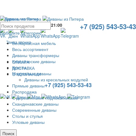
Адреса магазина
+7 (925) 543-53-43
Без выходных с
10:00
до
21:00
Выберите категорию
Заказ звонка
Бескаркасная мебель
Весь ассортимент
Диваны трансформеры
Классические диваны
ОПЛАТА
Кресла
ДОСТАВКА
Модульные диваны
О КОМПАНИИ
Диваны из кресельных модулей
+7 (925) 543-53-43
Прямые диваны
Распродажа
С деревянными подлокотниками
Скандинавские диваны
Современные диваны
Столы и стулья
Угловые диваны
Поиск