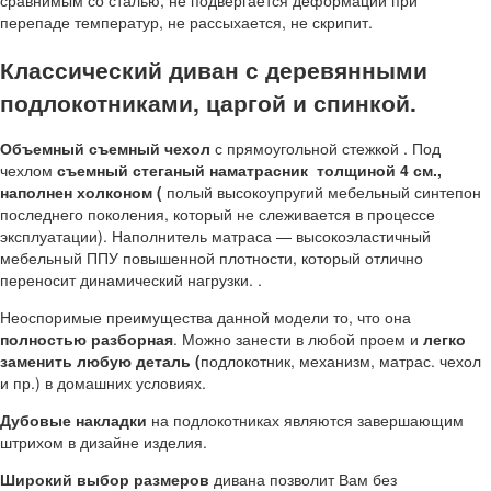
сравнимым со сталью, не подвергается деформации при
перепаде температур, не рассыхается, не скрипит.
Классический диван с деревянными
подлокотниками, царгой и спинкой.
Объемный съемный чехол
с прямоугольной стежкой . Под
чехлом
съемный стеганый наматрасник толщиной 4 см.,
наполнен холконом (
полый высокоупругий мебельный синтепон
последнего поколения, который не слеживается в процессе
эксплуатации). Наполнитель матраса — высокоэластичный
мебельный ППУ повышенной плотности, который отлично
переносит динамический нагрузки. .
Неоспоримые преимущества данной модели то, что она
полностью разборная
. Можно занести в любой проем и
легко
заменить любую деталь (
подлокотник, механизм, матрас. чехол
и пр.) в домашних условиях.
Дубовые накладки
на подлокотниках являются завершающим
штрихом в дизайне изделия.
Широкий выбор размеров
дивана позволит Вам без