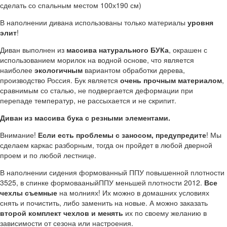
сделать со спальным местом 100х190 см)
В наполнении дивана использованы только материалы
уровня
элит
!
Диван выполнен из
массива натурального БУКа
, окрашен с
использованием морилок на водной основе, что является
наиболее
экологичным
вариантом обработки дерева,
производство Россия. Бук является
очень прочным материалом
,
сравнимым со сталью, не подвергается деформации при
перепаде температур, не рассыхается и не скрипит.
Диван из массива бука с резными элементами.
Внимание!
Если есть проблемы с заносом, предупредите
! Мы
сделаем каркас разборным, тогда он пройдет в любой дверной
проем и по любой лестнице.
В наполнении сидения формованный ППУ повышенной плотности
3525, в спинке формовааныйППУ меньшей плотности 2012.
Все
чехлы съемные
на молниях! Их можно в домашних условиях
снять и почистить, либо заменить на новые. А можно заказать
второй комплект чехлов и менять
их по своему желанию в
зависимости от сезона или настроения.