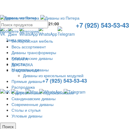
Адреса магазина
+7 (925) 543-53-43
Без выходных с
10:00
до
21:00
Выберите категорию
Заказ звонка
Бескаркасная мебель
Весь ассортимент
Диваны трансформеры
Классические диваны
ОПЛАТА
Кресла
ДОСТАВКА
Модульные диваны
О КОМПАНИИ
Диваны из кресельных модулей
+7 (925) 543-53-43
Прямые диваны
Распродажа
С деревянными подлокотниками
Скандинавские диваны
Современные диваны
Столы и стулья
Угловые диваны
Поиск