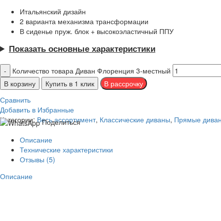
Итальянский дизайн
2 варианта механизма трансформации
В сиденье пруж. блок + высокоэластичный ППУ
Показать основные характеристики
Количество товара Диван Флоренция 3-местный
В корзину
Купить в 1 клик
Сравнить
Добавить в Избранные
Категории:
Весь ассортимент
,
Классические диваны
,
Прямые дива
Поделиться
Описание
Технические характеристики
Отзывы (5)
Описание