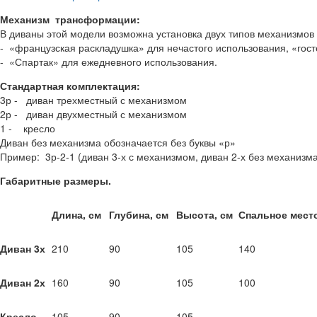
Механизм трансформации:
В диваны этой модели возможна установка двух типов механизмов
- «французская раскладушка» для нечастого использования, «гост
- «Спартак» для ежедневного использования.
Стандартная комплектация:
3р - диван трехместный с механизмом
2р - диван двухместный с механизмом
1 - кресло
Диван без механизма обозначается без буквы «р»
Пример: 3р-2-1 (диван 3-х с механизмом, диван 2-х без механизма
Габаритные размеры.
Длина, см
Глубина, см
Высота, см
Спальное мест
Диван 3х
210
90
105
140
Диван 2х
160
90
105
100
Кресло
105
90
105
-