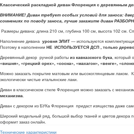
Классический раскладной диван Флоренция с деревянным де
ВНИМАНИЕ! Диван требует особых условий для заноса: дверь 
сомнениях по поводу заноса, лучше закажите диван РАЗБОРН
Размеры дивана: длина 210 см, глубина 100 см, высота 102 см. С
Наполнение дивана
уровня ЭЛИТ
— используются комплектующие
Поэтому в наполнении
НЕ ИСПОЛЬЗУЕТСЯ ДСП , только дерево
Деревянный декор ручной работы
из кавказского бука
, который
«вишня», «грецкий орех», «сосна», «махагон», «венге», «слон
Можно заказать покрытие матовым или высокоглянцевым лаком. Ка
экологически чистые итальянские лаки.
Диван в классическом стиле Флоренция можно заказать с механи
механизма
.
Диван с декором из БУКа Флоренция придаст изящества даже сам
Широкий модельный ряд, большой выбор тканей и цветов декора п
оформит заказ онлайн.
Технические характеристики