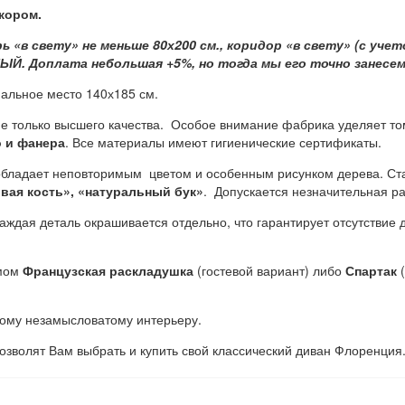
кором.
«в свету» не меньше 80х200 см., коридор «в свету» (с учет
ЫЙ. Доплата небольшая +5%, но тогда мы его точно занесем
пальное место 140х185 см.
 только высшего качества. Особое внимание фабрика уделяет том
 и фанера
. Все материалы имеют гигиенические сертификаты.
 обладает неповторимым цветом и особенным рисунком дерева. Ста
овая кость», «натуральный бук»
. Допускается незначительная р
ждая деталь окрашивается отдельно, что гарантирует отсутствие 
змом
Французская раскладушка
(гостевой вариант) либо
Спартак
(
ому незамысловатому интерьеру.
озволят Вам выбрать и купить свой классический диван Флоренция