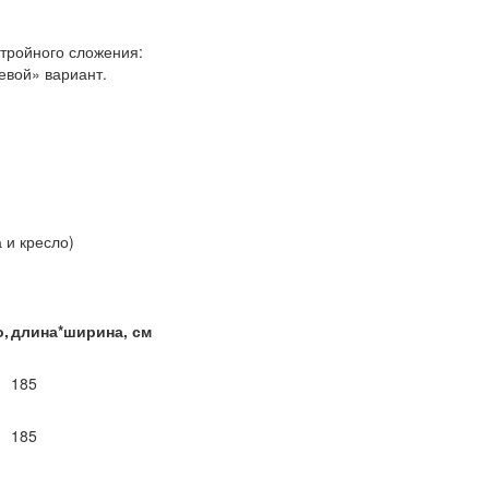
 тройного сложения:
евой» вариант.
 и кресло)
о,
длина*ширина, см
185
185
-