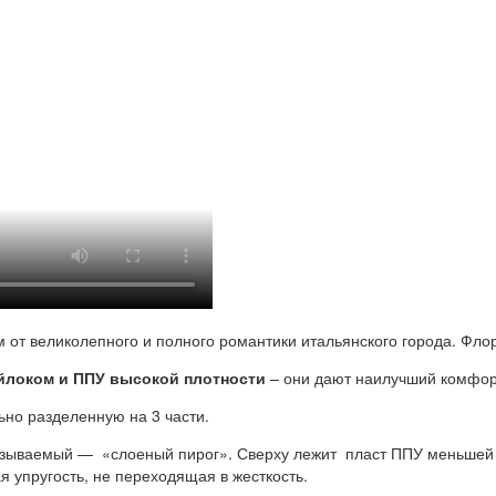
т великолепного и полного романтики итальянского города. Флоре
йлоком и ППУ высокой плотности
– они дают наилучший комфорт
льно разделенную на 3 части.
зываемый — «слоеный пирог». Сверху лежит пласт ППУ меньшей пл
я упругость, не переходящая в жесткость.