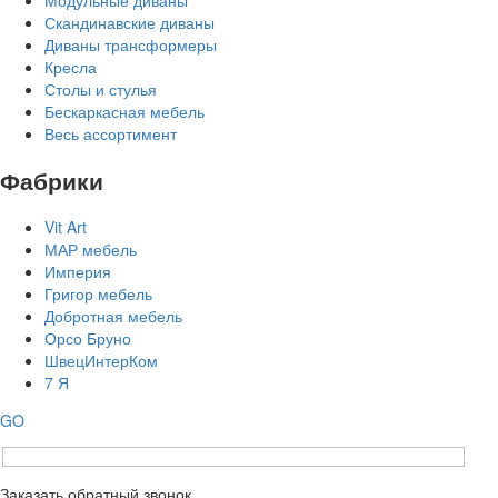
Скандинавские диваны
Диваны трансформеры
Кресла
Столы и стулья
Бескаркасная мебель
Весь ассортимент
Фабрики
Vit Art
МАР мебель
Империя
Григор мебель
Добротная мебель
Орсо Бруно
ШвецИнтерКом
7 Я
GO
Заказать обратный звонок