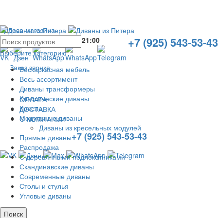
Адреса магазина
+7 (925) 543-53-43
Без выходных с
10:00
до
21:00
Выберите категорию
Заказ звонка
Бескаркасная мебель
Весь ассортимент
Диваны трансформеры
Классические диваны
ОПЛАТА
Кресла
ДОСТАВКА
Модульные диваны
О КОМПАНИИ
Диваны из кресельных модулей
+7 (925) 543-53-43
Прямые диваны
Распродажа
С деревянными подлокотниками
Скандинавские диваны
Современные диваны
Столы и стулья
Угловые диваны
Поиск