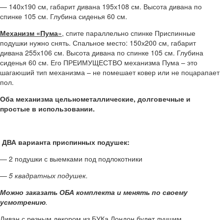
— 140х190 см, габарит дивана 195х108 см. Высота дивана по
спинке 105 см. Глубина сиденья 60 см.
Механизм «Пума
»,
спите параллельно спинке Приспинные
подушки нужно снять. Спальное место: 150х200 см, габарит
дивана 255х106 см. Высота дивана по спинке 105 см. Глубина
сиденья 60 см. Его ПРЕИМУЩЕСТВО механизма Пума – это
шагаюший тип механизма – не помешает ковер или не поцарапает
пол.
Оба механизма цельнометаллические, долговечные и
простые в использовании.
ДВА варианта приспинных подушек:
— 2 подушки с выемками под подлокотники
— 5 квадратных подушек.
Можно заказать ОБА комплекта и менять по своему
усмотрению
.
Диван с резным декором из БУКа Лондон будет лучшим