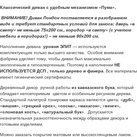
Классический диван с удобным механизмом «Пума».
ВНИМАНИЕ! Диван Лондон поставляется в разобранном
виде и требует стандартных условий для заноса: дверь «в
свету» не меньше 75х200 см., коридор «в свету» (с учетом
мебели в коридорах!) – не меньше 90х200 см.
Наполнение дивана
уровня ЭЛИТ
— используются
комплектующие только высшего качества. Особое внимание
фабрика уделяет тому, чтобы диван был максимально
экологичным и гипоалергенным. Поэтому в наполнении
НЕ
ИСПОЛЬЗУЕТСЯ ДСП , только дерево и фанера
. Все материалы
имеют гигиенические сертификаты.
Деревянный декор ручной работы
из кавказского бука
, который
обладает неповторимым цветом и особенным рисунком дерева.
Стандартной палитрой тонировки каркаса являются цвета:
«дуб»,
«вишня», «грецкий орех», «сосна», «махагон», «венге»,
«слоновая кость», «натуральный бук»
. Допускается
незначительная разнооттеночность между образцами декора и
готовыми изделиями.
Можно заказать покрытие матовым или высокоглянцевым лаком.