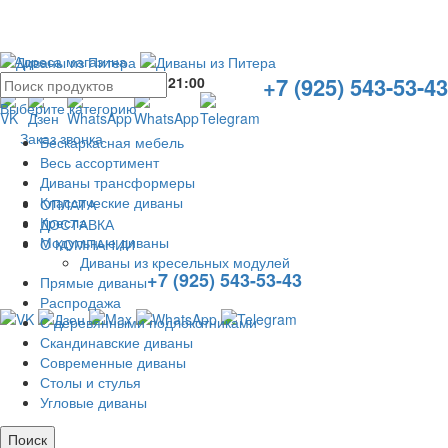
Адреса магазина
+7 (925) 543-53-43
Без выходных с
10:00
до
21:00
Выберите категорию
Заказ звонка
Бескаркасная мебель
Весь ассортимент
Диваны трансформеры
Классические диваны
ОПЛАТА
Кресла
ДОСТАВКА
Модульные диваны
О КОМПАНИИ
Диваны из кресельных модулей
+7 (925) 543-53-43
Прямые диваны
Распродажа
С деревянными подлокотниками
Скандинавские диваны
Современные диваны
Столы и стулья
Угловые диваны
Поиск