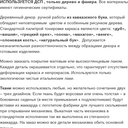
ИСПОЛЬЗУЕТСЯ ДСП , только дерево и фанера
. Все материалы
имеют гигиенические сертификаты.
Деревянный декор ручной работы
из кавказского бука
, который
обладает неповторимым цветом и особенным рисунком дерева.
Стандартной палитрой тонировки каркаса являются цвета:
«дуб»,
«вишня», «грецкий орех», «сосна», «махагон», «венге»,
«слоновая кость», «натуральный бук»
. Допускается
незначительная разнооттеночность между образцами декора и
готовыми изделиями.
Можно заказать покрытие матовым или высокоглянцевым лаком.
Каждая деталь окрашивается отдельно, что гарантирует отсутствие
деформации каркаса и непрокрасов. Используются только
экологически чистые итальянские лаки.
Ткани
можно использовать любые, но желательно сочетание двух
– трех дизайнов. Если ткань будет ворсовая или очень толстая – в
боковинах сиденья (в месте примыкания к подлокотникам) будут
вставки из жаккарда с логотипом фабрики для лучшего скольжения
при открывании механизма. Выкатная часть механизма в
стандартном исполнении так же выполнена из стеганного
жаккарда. На заказ можно все детали механизма обить основной
тканью.