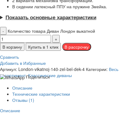
2 варианта механизма трансформации.
В сидении латексный ППУ на пружине Змейка.
Показать основные характеристики
Количество товара Диван Лондон выкатной
В корзину
Купить в 1 клик
Сравнить
Добавить в Избранные
Артикул:
London-vikatnoj-140-zel-bel-dek-4
Категории:
Весь
ассортимент
,
Классические диваны
Поделиться
Описание
Технические характеристики
Отзывы (1)
Описание