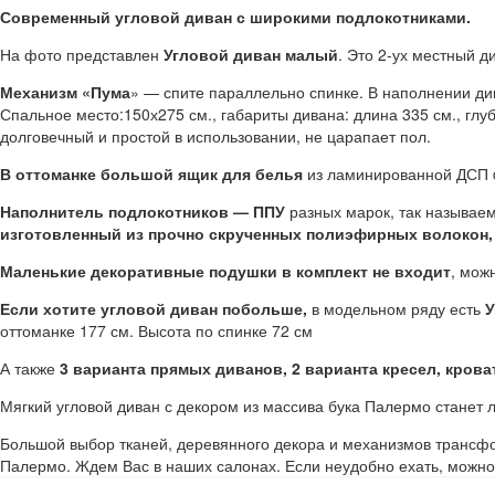
Современный угловой диван с широкими подлокотниками.
На фото представлен
Угловой диван малый
. Это 2-ух местный д
Механизм «Пума
» — спите параллельно спинке. В наполнении ди
Спальное место:150х275 см., габариты дивана: длина 335 см., гл
долговечный и простой в использовании, не царапает пол.
В оттоманке большой ящик для белья
из ламинированной ДСП 
Наполнитель подлокотников — ППУ
разных марок, так называе
изготовленный из прочно скрученных полиэфирных волокон,
Маленькие декоративные подушки в комплект не входит
, мож
Если хотите угловой диван побольше,
в модельном ряду есть
У
оттоманке 177 см. Высота по спинке 72 см
А также
3 варианта прямых диванов, 2 варианта кресел, крова
Мягкий угловой диван с декором из массива бука Палермо станет
Большой выбор тканей, деревянного декора и механизмов трансф
Палермо. Ждем Вас в наших салонах. Если неудобно ехать, можно 