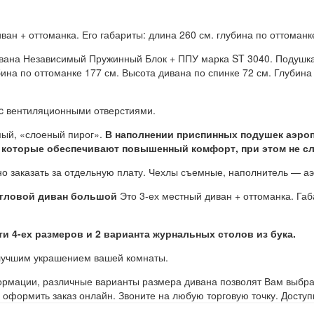
иван + оттоманка. Его габариты: длина 260 см. глубина по оттоман
вана Независимый Пружинный Блок + ППУ марка ST 3040. Подушка 
убина по оттоманке 177 см. Высота дивана по спинке 72 см. Глуби
c вентиляционными отверстиями.
мый, «слоеный пирог».
В наполнении приспинных подушек аэро
 которые обеспечивают повышенный комфорт, при этом не сл
но заказать за отдельную плату. Чехлы съемные, наполнитель — аэ
гловой диван большой
Это 3-ех местный диван + оттоманка. Габ
ти 4-ех размеров и 2 варианта журнальных столов из бука.
 лучшим украшением вашей комнаты.
ормации, различные варианты размера дивана позволят Вам выбра
оформить заказ онлайн. Звоните на любую торговую точку. Доступ