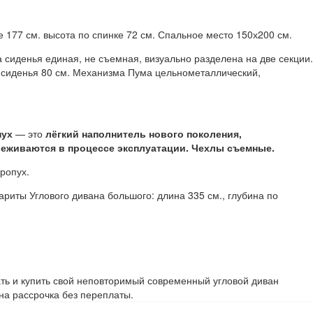
ке 177 см. высота по спинке 72 см. Спальное место 150х200 см.
сиденья единая, не съемная, визуально разделена на две секции.
на сиденья 80 см. Механизма Пума цельнометаллический,
пух
— это
лёгкий наполнитель нового поколения,
еживаются в процессе эксплуатации. Чехлы съемные.
ропух.
ариты Углового дивана большого: длина 335 см., глубина по
ть и купить свой неповторимый современный угловой диван
на рассрочка без переплаты.