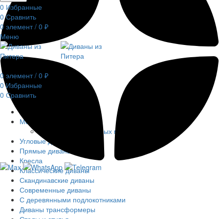
0
Избранные
0
Сравнить
0
элемент
/
0
₽
Меню
0
элемент
/
0
₽
0
Избранные
0
Сравнить
Распродажа
Модульные диваны
Диваны из кресельных модулей
Угловые диваны
Прямые диваны
Кресла
Классические диваны
Скандинавские диваны
Современные диваны
С деревянными подлокотниками
Диваны трансформеры