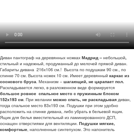
Диван пантограф на деревянных ножках
Мадрид –
небольшой
,
стильный и надежный, продуманный до мелочей прямой диван.
Габариты дивана 216х106 см.! Высота по подушкам 90 см., по
спинке 70 см. Высота ножек 10 см. Имеет деревянный
каркас из
соснового бруса
. Механизм –
шагающий, не царапает пол.
Раскладывается легко, в разложенном виде формируется
большое
ровное спальное место с пружинным блоком
152х193 см
. При желании
можно спать, не раскладывая
диван,
тогда спальное место 83х193 см. Подушки при этом удобно
расположить на спинке дивана, либо убрать в бельевой ящик.
Ящик для белья вместительный из ламинированного ДСП,
оснащен отверстиями для вентиляции.
Подушки мягкие,
комфортные
, наполненные синтепухом. Это напонитель