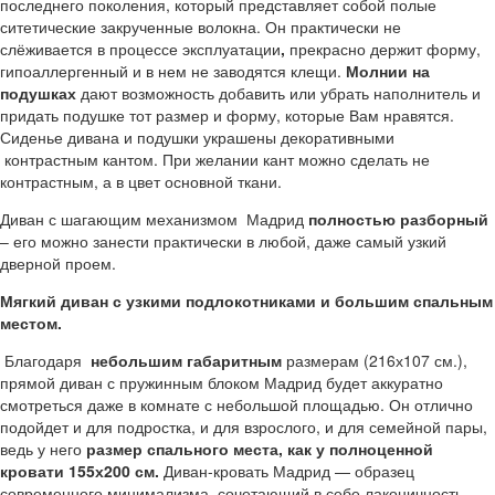
последнего поколения, который представляет собой полые
ситетические закрученные волокна. Он практически не
слёживается в процессе эксплуатации
,
прекрасно держит форму,
гипоаллергенный и в нем не заводятся клещи.
Молнии на
подушках
дают возможность добавить или убрать наполнитель и
придать подушке тот размер и форму, которые Вам нравятся.
Сиденье дивана и подушки украшены декоративными
контрастным кантом. При желании кант можно сделать не
контрастным, а в цвет основной ткани.
Диван с шагающим механизмом Мадрид
полностью разборный
– его можно занести практически в любой, даже самый узкий
дверной проем.
Мягкий диван с узкими подлокотниками и большим спальным
местом.
Благодаря
небольшим габаритным
размерам (216х107 см.),
прямой диван с пружинным блоком Мадрид будет аккуратно
смотреться даже в комнате с небольшой площадью. Он отлично
подойдет и для подростка, и для взрослого, и для семейной пары,
ведь у него
размер спального места, как у полноценной
кровати 155х200 см.
Диван-кровать Мадрид — образец
современного минимализма, сочетающий в себе лаконичность