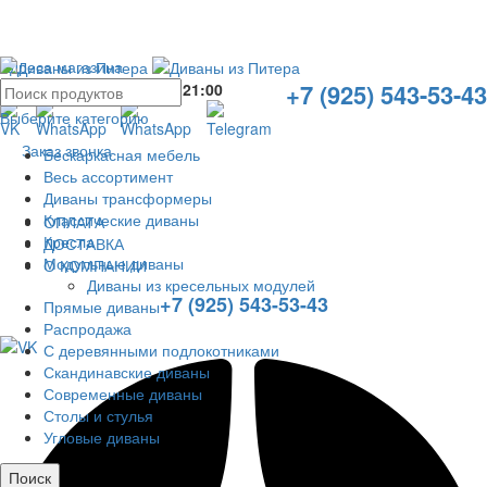
Адреса магазина
+7 (925) 543-53-43
Без выходных с
10:00
до
21:00
Выберите категорию
Заказ звонка
Бескаркасная мебель
Весь ассортимент
Диваны трансформеры
Классические диваны
ОПЛАТА
Кресла
ДОСТАВКА
Модульные диваны
О КОМПАНИИ
Диваны из кресельных модулей
+7 (925) 543-53-43
Прямые диваны
Распродажа
С деревянными подлокотниками
Скандинавские диваны
Современные диваны
Столы и стулья
Угловые диваны
Поиск