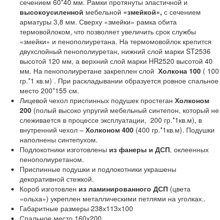
сечением 60*40 мм. Рамки протянуты эластичной и
высокоусиленной
мебельной
«змейкой»,
с сечением
арматуры 3,8 мм. Сверху «змейки» рамка обита
термовойлоком, что позволяет увеличить срок службы
«змейки» и пенополиуретана. На термомовойлок крепится
двухслойный пенополиуретан, нижний слой марки ST2536
высотой 120 мм, а верхний слой марки HR2520 высотой 40
мм. На пенополиуретане закреплен слой
Холкона 100
( 100
гр.*1 кв.м) . При раскладывании образуется ровное спальное
место 200*155 см.
Лицевой чехол приспинных подушек простеган
Холконом
200
(полый высоко упругий мебельный синтепон, который не
слеживается в процессе эксплуатации, 200 гр.*1кв.м), в
внутренний чехол –
Холконом 400
(400 гр.*1кв.м). Подушки
наполнены синтепухом.
Подлокотники изготовлены
из фанеры и ДСП
, оклеенных
пенополиуретаном.
Приспинные подушки и подлокотники украшены
декоративной стежкой.
Короб изготовлен
из ламинированного ДСП
(цвета
«ольха») укреплен металлическими петлями на уголках..
Габаритные размеры 238х113х100
Спальное место 160х200