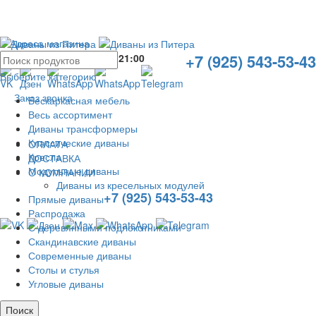
Адреса магазина
+7 (925) 543-53-43
Без выходных с
10:00
до
21:00
Выберите категорию
Заказ звонка
Бескаркасная мебель
Весь ассортимент
Диваны трансформеры
Классические диваны
ОПЛАТА
Кресла
ДОСТАВКА
Модульные диваны
О КОМПАНИИ
Диваны из кресельных модулей
+7 (925) 543-53-43
Прямые диваны
Распродажа
С деревянными подлокотниками
Скандинавские диваны
Современные диваны
Столы и стулья
Угловые диваны
Поиск