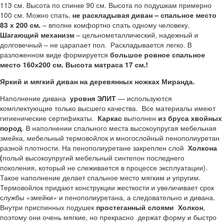
113 см. Высота по спинке 90 см. Высота по подушкам примерно
100 см. Можно спать,
не раскладывая диван – спальное место
83 х 200 см.
– вполне комфортно спать одному человеку.
Шагающий механизм
– цельнометаллический, надежный и
долговечный – не царапает пол. Раскладывается легко. В
разложенном виде формируется
большое ровное спальное
место 160х200 см.
Высота матраса 17 см.!
Яркий и мягкий диван на деревянных ножках Миранда.
Наполнение дивана
уровня ЭЛИТ
— используются
комплектующие только высшего качества. Все материалы имеют
гигиенические сертификаты.
Каркас
выполнен
из бруса хвойных
пород
. В наполнении спального места высокоупругая мебельная
змейка, мебельный термовойлок и многослойный пенополиуретан
разной плотности. На пенополиуретане закреплен слой
Холкона
(
полый высокоупругий мебельный синтепон последнего
поколения, который не слеживается в процессе эксплуатации).
Такое наполнение делает спальное место мягким и упругим.
Термовойлок придают конструкции жесткости и увеличивает срок
службы «змейки» и пенополиуретана, а следовательно и дивана.
Внутри приспинных подушек
простеганный слоями Холкон
,
поэтому они очень мягкие, но прекрасно держат форму и быстро