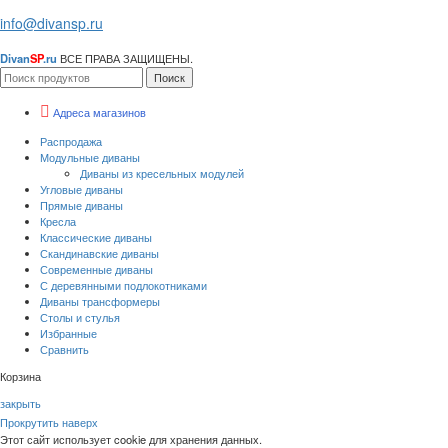
info@divansp.ru
Divan
SP
.ru
ВСЕ ПРАВА ЗАЩИЩЕНЫ.
Поиск
Адреса магазинов
Распродажа
Модульные диваны
Диваны из кресельных модулей
Угловые диваны
Прямые диваны
Кресла
Классические диваны
Скандинавские диваны
Современные диваны
С деревянными подлокотниками
Диваны трансформеры
Столы и стулья
Избранные
Сравнить
Корзина
закрыть
Прокрутить наверх
Этот сайт использует cookie для хранения данных.