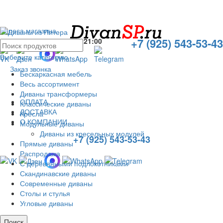
Адреса магазина
+7 (925) 543-53-43
Без выходных с
10:00
до
21:00
Выберите категорию
Заказ звонка
Бескаркасная мебель
Весь ассортимент
Диваны трансформеры
ОПЛАТА
Классические диваны
ДОСТАВКА
Кресла
О КОМПАНИИ
Модульные диваны
Диваны из кресельных модулей
+7 (925) 543-53-43
Прямые диваны
Распродажа
С деревянными подлокотниками
Скандинавские диваны
Современные диваны
Столы и стулья
Угловые диваны
Поиск