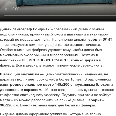
Диван пантограф Рондо-17 –
современный диван с узкими
подлокотниками, пружинным блоком и шагающим механизмом,
который не поцарапает пол.. Наполнение дивана
уровня ЭЛИТ
— используются комплектующие только высшего качества.
Особое внимание фабрика уделяет тому, чтобы диван был
максимально экологичным и гипоалергенным. Поэтому в
наполнении
НЕ ИСПОЛЬЗУЕТСЯ ДСП , только дерево и
фанера
. Все материалы имеют гигиенические сертификаты.
Шагающий механизм
— цельнометаллический, надежный, не
царапает пол, имеет срок службы более 10 лет. В разложенном
виде
ровное спальное место 145х200 с пружинным блоком и
деревянным каркасом
. Можно спать, не раскладывая – вполне
комфортно спать одному человеку. Подушки при этом не займут
места – их можно расположить на спинке дивана.
Габариты
96х226 см.
Вместительный ящик для белья из фанеры.
Сиденье дивана оформлено
утяжками
, которые не только