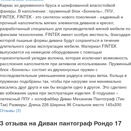
Каркас из деревянного бруса и шлифованной влагостойкой
фанеры. В наполнении : пружинный блок «Боннель», ППУ,
FINTEK. FINTEK - это синтепон нового поколения - надежный и
прочный наполнитель мягких элементов диванов и кресел,
разработанный специально для производителей мягкой мебели по
финским технологиям. FINTEK имеет особую жесткость, благодаря
которой пышные формы дивана будут сохраняться в течение
длительного срока эксплуатации мебели. Материал FINTEK
выпускается на немецком оборудовании с помощью
горизонтальной укладки волокна, которая исключает возможность
расслоения наполнителя при активном использовании. Пружинный
блок «Боннель» состоит из двухконусных пружин с
последовательным уменьшением радиуса опоры витка. Кольца в
пружинах подобраны так, чтобы при нагрузке они минимально
касались друг друга и как бы входили одно в другое. Это сделано
во избежание шума при эксплуатации изделия. В подушках –
латексный ППУ + холофайбер Диван Механизм Пантограф (Тик-
Так) Размеры: Длина 226 Ширина 96 Спальное место 145х200
Отзывы (3)
3 отзыва на
Диван пантограф Рондо 17