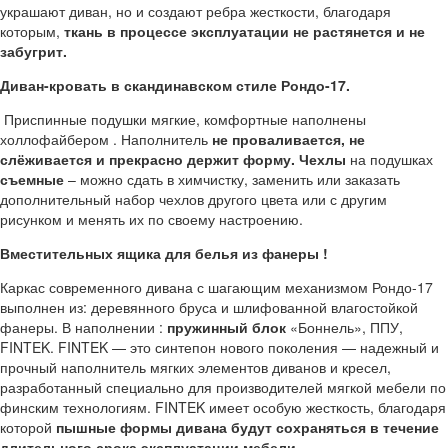
украшают диван, но и создают ребра жесткости, благодаря
которым,
ткань в процессе эксплуатации не растянется и не
забугрит.
Диван-кровать в скандинавском стиле Рондо-17.
Приспинные подушки мягкие, комфортные наполнены
холлофайбером . Наполнитель
не проваливается, не
слёживается и прекрасно держит форму.
Чехлы
на подушках
съемные
– можно сдать в химчистку, заменить или заказать
дополнительный набор чехлов другого цвета или с другим
рисунком и менять их по своему настроению.
Вместительных ящика для белья из фанеры !
Каркас современного дивана с шагающим механизмом Рондо-17
выполнен из: деревянного бруса и шлифованной влагостойкой
фанеры. В наполнении :
пружинный блок
«Боннель», ППУ,
FINTEK. FINTEK — это синтепон нового поколения — надежный и
прочный наполнитель мягких элементов диванов и кресел,
разработанный специально для производителей мягкой мебели по
финским технологиям. FINTEK имеет особую жесткость, благодаря
которой
пышные формы дивана будут сохраняться в течение
длительного срока эксплуатации мебели.