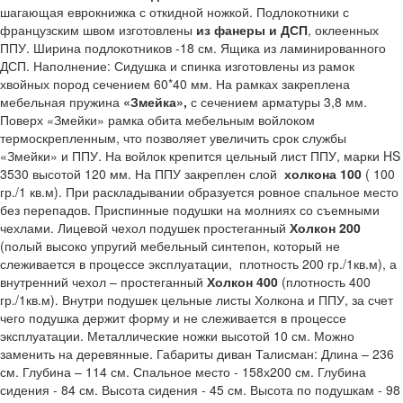
шагающая еврокнижка с откидной ножкой. Подлокотники с
французским швом изготовлены
из фанеры и ДСП
, оклеенных
ППУ. Ширина подлокотников -18 см. Ящика из ламинированного
ДСП. Наполнение: Сидушка и спинка изготовлены из рамок
хвойных пород сечением 60*40 мм. На рамках закреплена
мебельная пружина
«Змейка»,
с сечением арматуры 3,8 мм.
Поверх «Змейки» рамка обита мебельным войлоком
термоскрепленным, что позволяет увеличить срок службы
«Змейки» и ППУ. На войлок крепится цельный лист ППУ, марки HS
3530 высотой 120 мм. На ППУ закреплен слой
холкона 100
( 100
гр./1 кв.м). При раскладывании образуется ровное спальное место
без перепадов. Приспинные подушки на молниях со съемными
чехлами. Лицевой чехол подушек простеганный
Холкон 200
(полый высоко упругий мебельный синтепон, который не
слеживается в процессе эксплуатации, плотность 200 гр./1кв.м), а
внутренний чехол – простеганный
Холкон 400
(плотность 400
гр./1кв.м). Внутри подушек цельные листы Холкона и ППУ, за счет
чего подушка держит форму и не слеживается в процессе
эксплуатации. Металлические ножки высотой 10 см. Можно
заменить на деревянные. Габариты диван Талисман: Длина – 236
см. Глубина – 114 см. Спальное место - 158х200 см. Глубина
сидения - 84 см. Высота сидения - 45 см. Высота по подушкам - 98