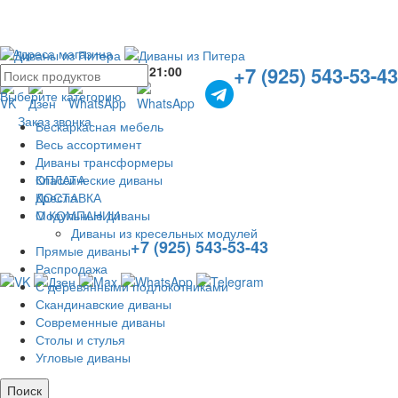
Адреса магазина
+7 (925) 543-53-43
Без выходных с
10:00
до
21:00
Выберите категорию
Заказ звонка
Бескаркасная мебель
Весь ассортимент
Диваны трансформеры
ОПЛАТА
Классические диваны
ДОСТАВКА
Кресла
О КОМПАНИИ
Модульные диваны
Диваны из кресельных модулей
+7 (925) 543-53-43
Прямые диваны
Распродажа
С деревянными подлокотниками
Скандинавские диваны
Современные диваны
Столы и стулья
Угловые диваны
Поиск