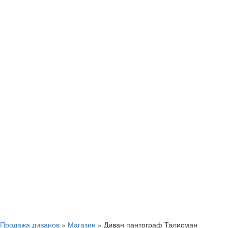
Смотреть видео
Нажмите, чтобы увеличить
Продажа диванов
»
Магазин
»
Диван пантограф Талисман