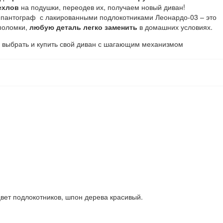
ехлов
на подушки, переодев их, получаем новый диван!
н пантограф с лакированными подлокотниками Леонардо-03 – это
 поломки,
любую деталь легко заменить
в домашних условиях.
ам выбрать и купить свой диван с шагающим механизмом
вет подлокотников, шпон дерева красивый.