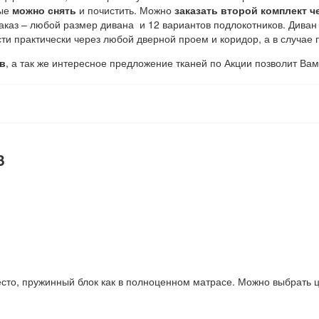
рые
можно снять
и почистить. Можно
заказать второй комплект ч
аказ – любой размер дивана и 12 вариантов подлокотников. Дива
ести практически через любой дверной проем и коридор, а в случае
в
, а так же интересное предложение тканей по Акции позволит В
3
то, пружинный блок как в полноценном матрасе. Можно выбрать ц