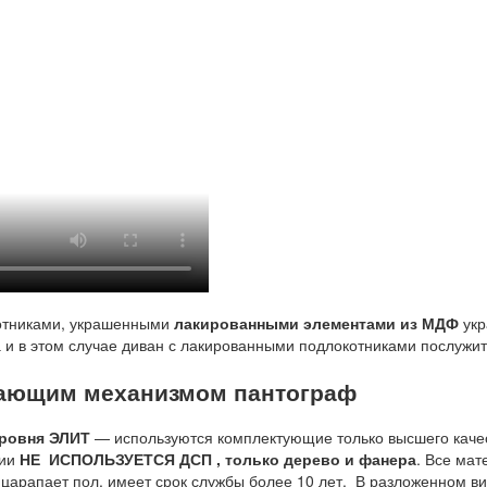
отниками, украшенными
лакированными элементами из МДФ
укр
ола и в этом случае диван с лакированными подлокотниками послу
агающим механизмом пантограф
ровня ЭЛИТ
— используются комплектующие только высшего качес
нии
НЕ ИСПОЛЬЗУЕТСЯ ДСП , только дерево и фанера
. Все ма
царапает пол, имеет срок службы более 10 лет. В разложенном в