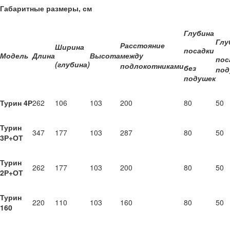
Габаритные размеры, см
Глубина
Глу
Расстояние
Ширина
посадки
Модель
Длина
Высота
между
пос
(глубина)
подлокотниками
без
под
подушек
Турин 4Р
262
106
103
200
80
50
Турин
347
177
103
287
80
50
3Р+ОТ
Турин
262
177
103
200
80
50
2Р+ОТ
Турин
220
110
103
160
80
50
160