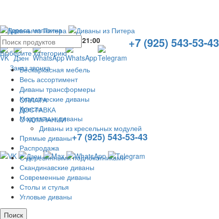
Адреса магазина
+7 (925) 543-53-43
Без выходных с
10:00
до
21:00
Выберите категорию
Заказ звонка
Бескаркасная мебель
Весь ассортимент
Диваны трансформеры
Классические диваны
ОПЛАТА
Кресла
ДОСТАВКА
Модульные диваны
О КОМПАНИИ
Диваны из кресельных модулей
+7 (925) 543-53-43
Прямые диваны
Распродажа
С деревянными подлокотниками
Скандинавские диваны
Современные диваны
Столы и стулья
Угловые диваны
Поиск