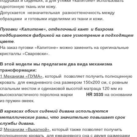
однотонную ткань или кожу.
Допускается незначительная разнооттеночность между
образцами и готовыми изделиями из ткани и кожи.
Пуговки «Капитоне», отделочный кант и бахрома
подбираются фабрикой на свое усмотрение в подходящем
цвете
.
На заказ пуговки «Капитоне» можно заменить на оригинальные
кристаллы «Сваровски».
В этой модели мы предлагаем два вида механизма
трансформации:
1 Механизм «ПУМА»,
который позволяет получить полноценную
кровать для ежедневного сна размером 150х200 см, с ровным
спальным местом и одинаковой высотой матраца 120 мм из
высокоэластичного поролона марки
HR 3535
на основании
из пружин-змеек.
В каркасах обоих сидений дивана используются
металлические рамы, что значительно повышает срок
службы дивана.
2
Механизм «Выкатной»,
который также позволяет получить
полноценную кровать для ежедневного сна с двумя размерами