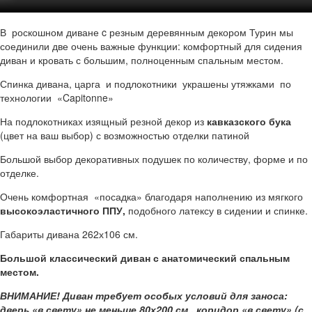
В роскошном диване c резным деревянным декором Турин мы
соединили две очень важные функции: комфортный для сидения
диван и кровать с большим, полноценным спальным местом.
Спинка дивана, царга и подлокотники украшены утяжками по
технологии «Capitonne»
На подлокотниках изящный резной декор из
кавказского бука
(цвет на ваш выбор) с возможностью отделки патиной
Большой выбор декоративных подушек по количеству, форме и по
отделке.
Очень комфортная «посадка» благодаря наполнению из мягкого
высокоэластичного ППУ,
подобного латексу в сидении и спинке.
Габариты дивана 262х106 см.
Большой классический диван с анатомический спальным
местом.
ВНИМАНИЕ! Диван требует особых условий для заноса:
дверь «в свету» не меньше 80х200 см., коридор «в свету» (с