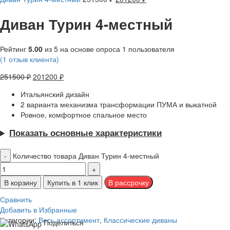
Диван Турин 4-местный
Рейтинг
5.00
из 5 на основе опроса
1
пользователя
(
1
отзыв клиента)
251500
₽
201200
₽
Итальянский дизайн
2 варианта механизма трансформации ПУМА и выкатной
Ровное, комфортное спальное место
Показать основные характеристики
Количество товара Диван Турин 4-местный
В корзину
Купить в 1 клик
Сравнить
Добавить в Избранные
Категории:
Весь ассортимент
,
Классические диваны
Поделиться