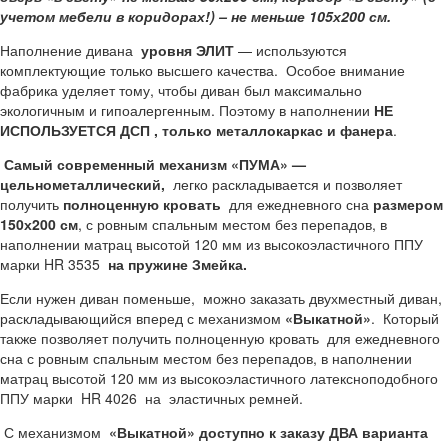
учетом мебели в коридорах!) – не меньше 105х200 см.
Наполнение дивана
уровня ЭЛИТ
— используются
комплектующие только высшего качества. Особое внимание
фабрика уделяет тому, чтобы диван был максимально
экологичным и гипоалергенным. Поэтому в наполнении
НЕ
ИСПОЛЬЗУЕТСЯ ДСП , только металлокаркас и фанера
.
Самый современный механизм «ПУМА» —
цельнометаллический,
легко раскладывается и позволяет
получить
полноценную кровать
для ежедневного сна
размером
150х200 см
, с ровным спальным местом без перепадов, в
наполнении матрац высотой 120 мм из высокоэластичного ППУ
марки HR 3535
на пружине Змейка.
Если нужен диван поменьше, можно заказать двухместный диван,
раскладывающийся вперед с механизмом
«Выкатной»
. Который
также позволяет получить полноценную кровать для ежедневного
сна с ровным спальным местом без перепадов, в наполнении
матрац высотой 120 мм из высокоэластичного латексноподобного
ППУ марки HR 4026 на эластичных ремней.
С механизмом
«Выкатной» доступно к заказу ДВА варианта