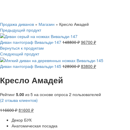
Смотреть видео
Нажмите, чтобы увеличить
Продажа диванов
»
Магазин
»
Кресло Амадей
Предыдущий продукт
Диван пантограф Вивальди-147
148800
₽
96700
₽
Вернуться к продуктам
Следующий продукт
Диван пантограф Вивальди-145
128900
₽
83800
₽
Кресло Амадей
Рейтинг
5.00
из 5 на основе опроса
2
пользователей
(
2
отзыва клиентов)
116600
₽
81600
₽
Декор БУК
Анатомическая посадка