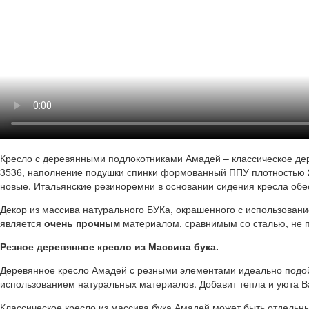
Кресло с деревянными подлокотниками Амадей – классическое де
3536, наполнение подушки спинки формованный ППУ плотностью
новые. Итальянские резиноремни в основании сидения кресла об
Декор из массива натурального БУКа, окрашенного с использован
является
очень прочным
материалом, сравнимым со сталью, не п
Резное деревянное кресло из Массива бука.
Деревянное кресло Амадей с резными элементами идеально подойд
использованием натуральных материалов. Добавит тепла и уюта 
Классическое кресло из массива бука Амадей может быть отдель