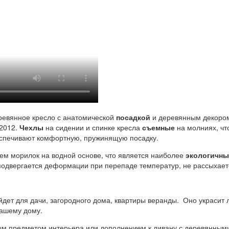
ревянное кресло с анатомической
посадкой
и деревянным декоро
 2012.
Чехлы
на сидении и спинке кресла
съемные
на молниях, чт
еспечивают комфортную, пружинящую посадку.
ием морилок на водной основе, что является наиболее
экологичн
одвергается деформации при перепаде температур, не рассыхаетс
ет для дачи, загородного дома, квартиры веранды. Оно украсит 
Вашему дому.
ным предметом интерьера или дополнением к дивану с деревянным