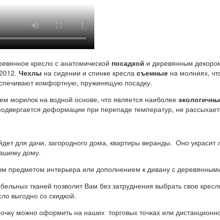
ревянное кресло с анатомической
посадкой
и деревянным декоро
 2012.
Чехлы
на сидении и спинке кресла
съемные
на молниях, чт
еспечивают комфортную, пружинящую посадку.
ием морилок на водной основе, что является наиболее
экологичн
одвергается деформации при перепаде температур, не рассыхаетс
ет для дачи, загородного дома, квартиры веранды. Оно украсит 
Вашему дому.
ным предметом интерьера или дополнением к дивану с деревянным
ебельных тканей позволит Вам без затруднения выбрать свое крес
сло выгодно со скидкой.
очку можно оформить на наших торговых точках или дистанционно