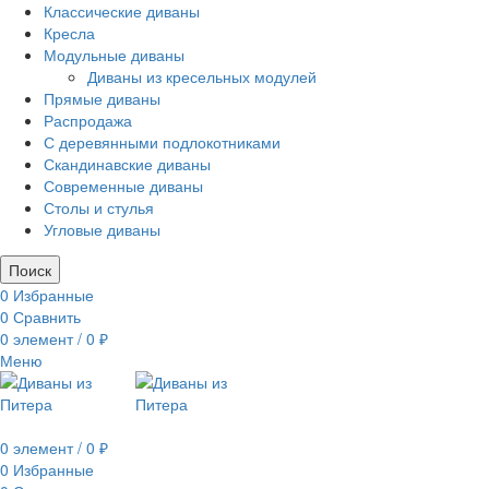
Классические диваны
Кресла
Модульные диваны
Диваны из кресельных модулей
Прямые диваны
Распродажа
С деревянными подлокотниками
Скандинавские диваны
Современные диваны
Столы и стулья
Угловые диваны
Поиск
0
Избранные
0
Сравнить
0
элемент
/
0
₽
Меню
0
элемент
/
0
₽
0
Избранные