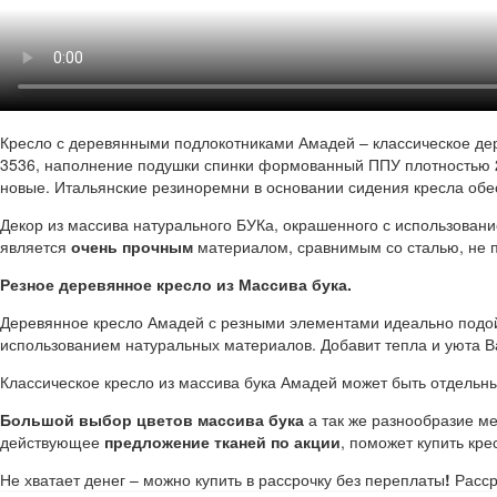
Кресло с деревянными подлокотниками Амадей – классическое де
3536, наполнение подушки спинки формованный ППУ плотностью
новые. Итальянские резиноремни в основании сидения кресла об
Декор из массива натурального БУКа, окрашенного с использован
является
очень прочным
материалом, сравнимым со сталью, не п
Резное деревянное кресло из Массива бука.
Деревянное кресло Амадей с резными элементами идеально подойд
использованием натуральных материалов. Добавит тепла и уюта 
Классическое кресло из массива бука Амадей может быть отдель
Большой выбор цветов массива бука
а так же разнообразие м
действующее
предложение тканей по акции
, поможет купить кре
Не хватает денег – можно купить в рассрочку без переплаты
!
Расср