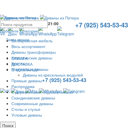
Адреса магазина
+7 (925) 543-53-43
Без выходных с
10:00
до
21:00
Выберите категорию
Заказ звонка
Бескаркасная мебель
Весь ассортимент
Диваны трансформеры
Классические диваны
ОПЛАТА
Кресла
ДОСТАВКА
Модульные диваны
О КОМПАНИИ
Диваны из кресельных модулей
+7 (925) 543-53-43
Прямые диваны
Распродажа
С деревянными подлокотниками
Скандинавские диваны
Современные диваны
Столы и стулья
Угловые диваны
Поиск