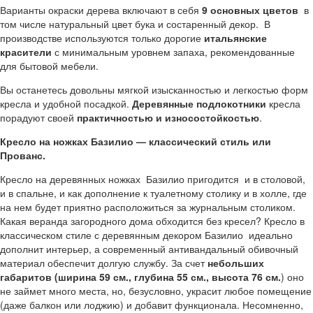
Варианты окраски дерева включают в себя
9 основных цветов
в
том числе натуральный цвет бука и состаренный декор. В
производстве используются только дорогие
итальянские
красители
с минимальным уровнем запаха, рекомендованные
для бытовой мебели.
Вы останетесь довольны мягкой изысканностью и легкостью форм
кресла и удобной посадкой.
Деревянные подлокотники
кресла
порадуют своей
практичностью и износостойкостью
.
Кресло на ножках Базилио — классический стиль или
Прованс.
Кресло на деревянных ножках Базилио пригодится и в столовой,
и в спальне, и как дополнение к туалетному столику и в холле, где
на нем будет приятно расположиться за журнальным столиком.
Какая веранда загородного дома обходится без кресел? Кресло в
классическом стиле с деревянным декором Базилио идеально
дополнит интерьер, а современный антивандальный обивочный
материал обеспечит долгую службу. За счет
небольших
габаритов (ширина 59 см., глубина 55 см., высота 76 см.
) оно
не займет много места, но, безусловно, украсит любое помещение
(даже балкон или лоджию) и добавит функционала. Несомненно,