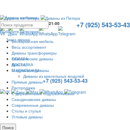
Адреса магазина
+7 (925) 543-53-43
Без выходных с
10:00
до
21:00
Выберите категорию
Заказ звонка
Бескаркасная мебель
Весь ассортимент
Диваны трансформеры
ОПЛАТА
Классические диваны
ДОСТАВКА
Кресла
О КОМПАНИИ
Модульные диваны
Диваны из кресельных модулей
+7 (925) 543-53-43
Прямые диваны
Распродажа
С деревянными подлокотниками
Скандинавские диваны
Современные диваны
Столы и стулья
Угловые диваны
Поиск