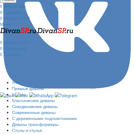
0
Избранные
0
Сравнить
0
элемент
/
0
₽
Меню
0
элемент
/
0
₽
0
Избранные
0
Сравнить
Распродажа
Модульные диваны
Диваны из кресельных модулей
Угловые диваны
Прямые диваны
Кресла
Классические диваны
Скандинавские диваны
Современные диваны
С деревянными подлокотниками
Диваны трансформеры
Столы и стулья