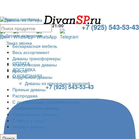
Адреса магазина
+7 (925) 543-53-43
Без выходных с
10:00
до
21:00
Выберите категорию
Заказ звонка
Бескаркасная мебель
Весь ассортимент
Диваны трансформеры
ОПЛАТА
Классические диваны
ДОСТАВКА
Кресла
О КОМПАНИИ
Модульные диваны
Диваны из кресельных модулей
+7 (925) 543-53-43
Прямые диваны
Распродажа
С деревянными подлокотниками
Скандинавские диваны
Современные диваны
Столы и стулья
Угловые диваны
Поиск