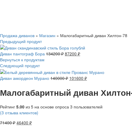
Смотреть видео
Нажмите, чтобы увеличить
Продажа диванов
»
Магазин
»
Малогабаритный диван Хилтон-78
Предыдущий продукт
Диван пантограф Бора
134200
₽
87200
₽
Вернуться к продуктам
Следующий продукт
Диван аккордеон Мурано
140000
₽
101600
₽
Малогабаритный диван Хилтон
Рейтинг
5.00
из 5 на основе опроса
3
пользователей
(
3
отзыва клиентов)
71400
₽
46400
₽