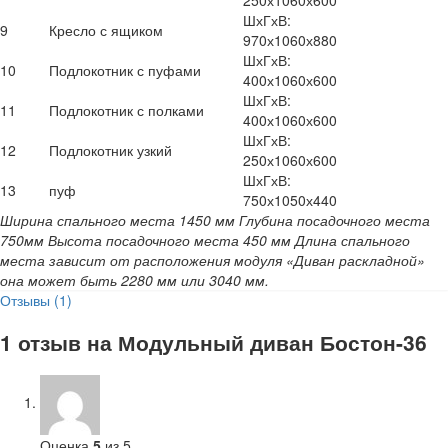
ШхГхВ:
9
Кресло с ящиком
970х1060х880
ШхГхВ:
10
Подлокотник с пуфами
400х1060х600
ШхГхВ:
11
Подлокотник с полками
400х1060х600
ШхГхВ:
12
Подлокотник узкий
250х1060х600
ШхГхВ:
13
пуф
750х1050х440
Ширина спального места 1450 мм
Глубина посадочного места
750мм
Высота посадочного места 450 мм
Длина спального
места зависит от расположения модуля «Диван раскладной»
она может быть 2280 мм или 3040 мм.
Отзывы (1)
1 отзыв на
Модульный диван Бостон-36
Оценка
5
из 5