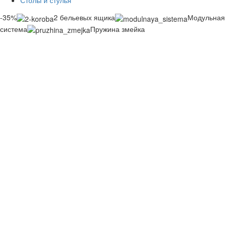
Столы и стулья
-35%
2 бельевых ящика
Модульная
система
Пружина змейка