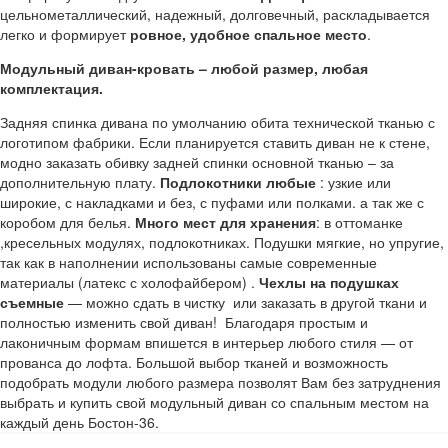
цельнометаллический, надежный, долговечный, раскладывается
легко и формирует
ровное, удобное спальное место
.
Модульный диван-кровать – любой размер, любая
комплектация.
Задняя спинка дивана по умолчанию обита технической тканью с
логотипом фабрики. Если планируется ставить диван не к стене,
модно заказать обивку задней спинки основной тканью – за
дополнительную плату.
Подлокотники любые
: узкие или
широкие, с накладками и без, с пуфами или полками. а так же с
коробом для белья.
Много мест для хранения
: в оттоманке
,кресельных модулях, подлокотниках. Подушки мягкие, но упругие,
так как в наполнении использованы самые современные
материалы (латекс с холофайбером) .
Чехлы на подушках
съемные
— можно сдать в чистку или заказать в другой ткани и
полностью изменить свой диван! Благодаря простым и
лаконичным формам впишется в интерьер любого стиля — от
прованса до лофта. Большой выбор тканей и возможность
подобрать модули любого размера позволят Вам без затруднения
выбрать и купить свой модульный диван со спальным местом на
каждый день Бостон-36.