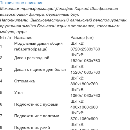
Техническое описание
Механизм трансформации: Дельфин
Каркас: Шлифованная
влагостойкая фанера, деревянный брус
Наполнитель: Высокоэластичный латексный пенополиуретан,
пружинная змейка
Бельевой ящик в оттоманке, кресельном
модуле, пуфе
№ п/п
Название
Размер (см)
Модульный диван общий
ШхГхВ:
1
габарит(образца)
3720х2980х760
ШхГхВ:
2
Диван раскладной
1520х1060х760
ШхГхВ:
3
Диван с ящиком для белья
1520х1060х760
ШхГхВ:
4
Оттоманка
890х1800х760
ШхГхВ:
5
Угол
1060х1060х760
ШхГхВ:
6
Подлокотник с пуфами
400х1060х600
ШхГхВ:
7
Подлокотник с полками
370х1060х600
ШхГхВ:
8
Подлокотник узкий
250х1060х600