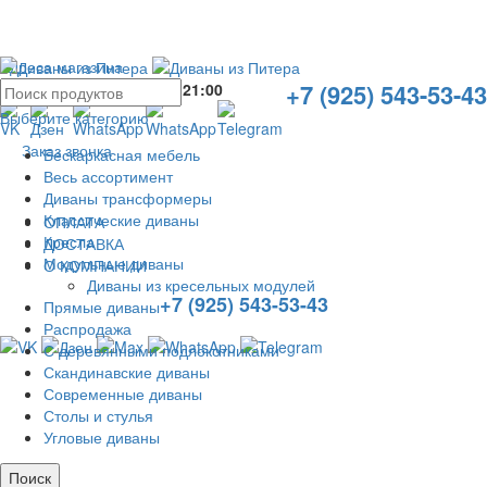
Адреса магазина
+7 (925) 543-53-43
Без выходных с
10:00
до
21:00
Выберите категорию
Заказ звонка
Бескаркасная мебель
Весь ассортимент
Диваны трансформеры
Классические диваны
ОПЛАТА
Кресла
ДОСТАВКА
Модульные диваны
О КОМПАНИИ
Диваны из кресельных модулей
+7 (925) 543-53-43
Прямые диваны
Распродажа
С деревянными подлокотниками
Скандинавские диваны
Современные диваны
Столы и стулья
Угловые диваны
Поиск