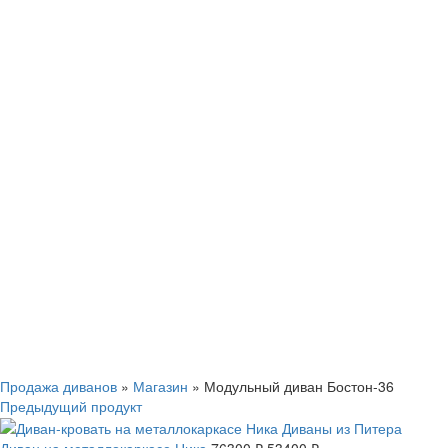
Смотреть видео
Нажмите, чтобы увеличить
Продажа диванов
»
Магазин
»
Модульный диван Бостон-36
Предыдущий продукт
Диван на металлокаркасе Ника
76300
₽
53400
₽