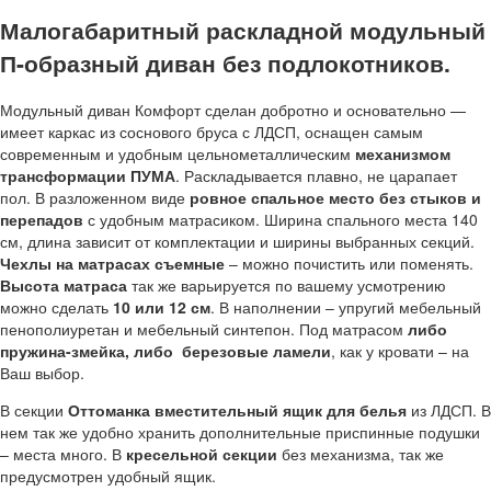
Малогабаритный раскладной модульный
П-образный диван без подлокотников.
Модульный диван Комфорт сделан добротно и основательно —
имеет каркас из соснового бруса с ЛДСП, оснащен самым
современным и удобным цельнометаллическим
механизмом
трансформации ПУМА
. Раскладывается плавно, не царапает
пол. В разложенном виде
ровное спальное место без стыков и
перепадов
с удобным матрасиком. Ширина спального места 140
см, длина зависит от комплектации и ширины выбранных секций.
Чехлы на матрасах съемные
– можно почистить или поменять.
Высота матраса
так же варьируется по вашему усмотрению
можно сделать
10 или 12 см
. В наполнении – упругий мебельный
пенополиуретан и мебельный синтепон. Под матрасом
либо
пружина-змейка, либо березовые ламели
, как у кровати – на
Ваш выбор.
В секции
Оттоманка вместительный ящик для белья
из ЛДСП. В
нем так же удобно хранить дополнительные приспинные подушки
– места много. В
кресельной секции
без механизма, так же
предусмотрен удобный ящик.