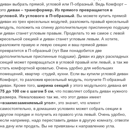
диван выбрать прямой, угловой или П-образный. Ведь Комфорт –
это
диван – трансформер. Из прямого превращается в
угловой. Из углового в П-образный
. Вы можете купить прямой
диван из трех кресельных модулей, разложить правый кресельный
модуль, положить на спинку дополнительную приспинную подушку
и диван станет угловым правым. Проделать то же самое с левой
кресельной секцией и диван станет угловым левым. А хотите,
разложите правую и левую секцию и ваш прямой диван
превратится в П-образный (тут Вам понадобится две
дополнительные приспинные подушки). Диван из двух раскладных
секций может превращаться в угловой правый или левый, а так же
стать комфортной кроватью. Очень удобно для небольших
помещений, квартир -студий, кухни. Если вы купили угловой диван
Комфорт, то разложив кресельный модуль, получите П-образный
диван. Кроме того,
ширина секций
у этого модульного дивана
от
75 до 100 см с шагом 5 см
, что позволяет собрать диван нужного
размера. Немаловажно так же, что этот диван имеет
«взаимозаменяемый угол»
, это значит, что клиент
самостоятельно, в домашних условиях может собрать секции в
другом порядке и получить из правого угла левый. Очень удобно,
если например, надо переставить диван в другую комнату, отвезти
на дачу или продать. Вы не привязаны к направлению угла.