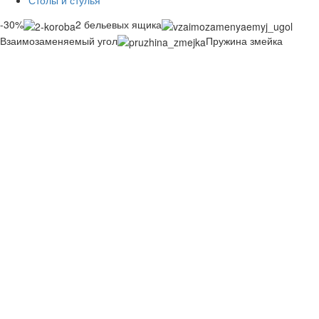
Столы и стулья
-30%
2 бельевых ящика
Взаимозаменяемый угол
Пружина змейка