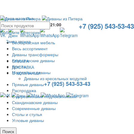
Адреса магазина
+7 (925) 543-53-43
Без выходных с
10:00
до
21:00
Выберите категорию
Заказ звонка
Бескаркасная мебель
Весь ассортимент
Диваны трансформеры
Классические диваны
ОПЛАТА
Кресла
ДОСТАВКА
Модульные диваны
О КОМПАНИИ
Диваны из кресельных модулей
+7 (925) 543-53-43
Прямые диваны
Распродажа
С деревянными подлокотниками
Скандинавские диваны
Современные диваны
Столы и стулья
Угловые диваны
Поиск