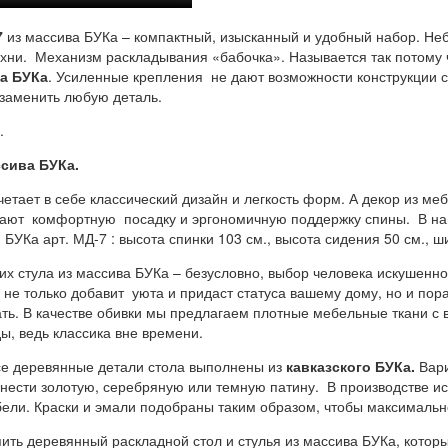
7
из массива БУКа – компактный, изысканный и удобный набор. Н
ухни. Механизм раскладывания «бабочка». Называется так потому 
ва БУКа
. Усиленные крепления не дают возможности конструкции 
 заменить любую деталь.
.
ссива БУКа.
четает в себе классический дизайн и легкость форм. А декор из м
чивают комфортную посадку и эргономичную поддержку спины. В н
УКа арт. МД-7 : высота спинки 103 см., высота сидения 50 см., ш
х стула из массива БУКа – безусловно, выбор человека искушенн
 не только добавит уюта и придаст статуса вашему дому, но и пор
ь. В качестве обивки мы предлагаем плотные мебельные ткани с ве
ы, ведь классика вне времени.
се деревянные детали стола выполнены из
кавказского БУКа.
Вари
нести золотую, серебряную или темную патину. В производстве и
и. Краски и эмали подобраны таким образом, чтобы максимально 
ить деревянный раскладной стол и стулья из массива БУКа, котор