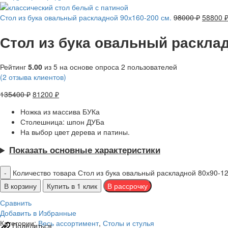
Стол из бука овальный раскладной 90х160-200 см.
98000
₽
58800
Стол из бука овальный расклад
Рейтинг
5.00
из 5 на основе опроса
2
пользователей
(
2
отзыва клиентов)
135400
₽
81200
₽
Ножка из массива БУКа
Столешница: шпон ДУБа
На выбор цвет дерева и патины.
Показать основные характеристики
Количество товара Стол из бука овальный раскладной 80х90-12
В корзину
Купить в 1 клик
Сравнить
Добавить в Избранные
Категории:
Весь ассортимент
,
Столы и стулья
Поделиться