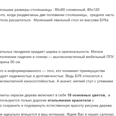
ебольшие размеры столешницы : 80х90 сложенный, 80х120
что, когда раздвигаешь две половинки столешницы, средняя часть
стола расшататься. Маленький овальный стол из массива БУКа
ебельных гвоздиков придает шарма и оригинальности. Мягкое
аполнении сидения и спинки — высокоэластичный мебельный ППУ .
ирина 50 см.
ого и информированного — того, кто понимает преимущества
адует надежностью и долговечностью. Ведь БУК относится к
ликолепной износостойкостью. А значит, мягкий стул с утяжками
анты окраски дерева включают в себя
10 основных цветов,
в
спользуются только дорогие
итальянские красители
с
сохранить и подчеркнуть естественную красоту рисунка дерева.
ые идеально впишутся в ваш интерьер. Ждем Вас в наших салонах.