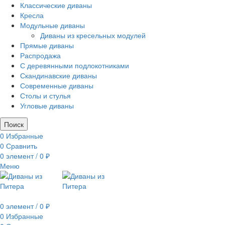
Классические диваны
Кресла
Модульные диваны
Диваны из кресельных модулей
Прямые диваны
Распродажа
С деревянными подлокотниками
Скандинавские диваны
Современные диваны
Столы и стулья
Угловые диваны
Поиск
0
Избранные
0
Сравнить
0
элемент
/
0
₽
Меню
0
элемент
/
0
₽
0
Избранные