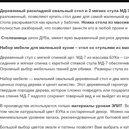
Деревянный раскладной овальный стол и 2 мягких стула МД-
разложенный, позволяют купить стол даже для самой маленькой к
стола раскрывается как крылья у бабочки.
Ножка стола из масси
полностью разборный, что позволяет занести его в любой проем и
Столешница
шпон ДУБа, имеет ярко выраженный рисунок дерева
Набор мебели для маленькой кухни – стол со стульями из ма
Деревянный стул с мягкой спинкой арт. МД-7 из массива БУКа – со
сидение и мягкая спинка с каретной стяжкой стула МД-7 обеспе
Огромный выбор мебельных тканей для обивки. Размеры стула из Б
Набор мебели — маленький овальный деревянный стол и два мягки
ценных пород дерева и ценит качество. Этот деревянный гарнитур
твердым породам дерева, которое сложно повредить или поцарапат
на спинке МД-7 надолго сохранит товарный вид и не выйдет из мод
В производстве используются только
материалы уровня ЭЛИТ
. В
том числе натуральный цвет БУКа и состаренный декор. Можно на
минимальным уровнем запаха, рекомендованные для бытовой мебел
Большой выбор цветов эмали и патины позволят Вам выбрать и куп