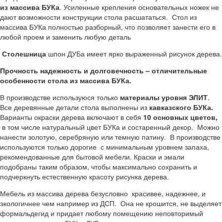
из массива БУКа
. Усиленные крепления основательных ножек не
дают возможности конструкции стола расшататься. Стол из
массива БУКа полностью разборный, что позволяет занести его в
любой проем и заменить любую деталь
Столешница
шпон ДУБа имеет ярко выраженный рисунок дерева.
Прочность надежность и долговечность – отличительные
особенности стола из массива БУКа.
В производстве используюся только
материалы уровня ЭЛИТ
.
Все деревянные детали стола выполнены из
кавказского БУКа.
Варианты окраски дерева включают в себя
10 основных цветов,
в том числе натуральный цвет БУКа и состаренный декор. Можно
нанести золотую, серебряную или темную патину. В производстве
используются только дорогие с минимальным уровнем запаха,
рекомендованные для бытовой мебели. Краски и эмали
подобраны таким образом, чтобы максимально сохранить и
подчеркнуть естественную красоту рисунка дерева.
Мебель из массива дерева безусловно красивее, надежнее, и
экологичнее чем например из ДСП. Она не крошится, не выделяет
формальдегид и придает любому помещению неповторимый