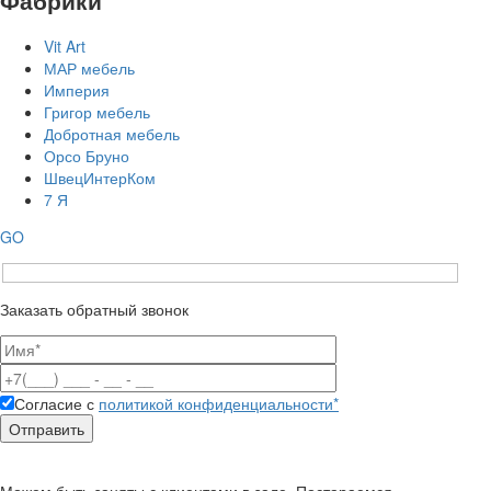
Фабрики
Vit Art
МАР мебель
Империя
Григор мебель
Добротная мебель
Орсо Бруно
ШвецИнтерКом
7 Я
GO
Заказать обратный звонок
Согласие с
политикой конфиденциальности*
Можем быть заняты с клиентами в зале. Постараемся