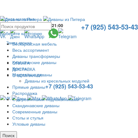
Адреса магазина
+7 (925) 543-53-43
Без выходных с
10:00
до
21:00
Выберите категорию
Заказ звонка
Бескаркасная мебель
Весь ассортимент
Диваны трансформеры
Классические диваны
ОПЛАТА
Кресла
ДОСТАВКА
Модульные диваны
О КОМПАНИИ
Диваны из кресельных модулей
+7 (925) 543-53-43
Прямые диваны
Распродажа
С деревянными подлокотниками
Скандинавские диваны
Современные диваны
Столы и стулья
Угловые диваны
Поиск