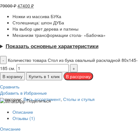
79000
₽
47400
₽
Ножки из массива БУКа
Столешница: шпон ДУБа
На выбор цвет дерева и патины
Механизм трансформации стола- «Бабочка»
Показать основные характеристики
Количество товара Стол из бука овальный раскладной 80х145-
185 см.
В корзину
Купить в 1 клик
Сравнить
Добавить в Избранные
Категории:
Весь ассортимент
,
Столы и стулья
Поделиться
Описание
Отзывы (1)
Описание