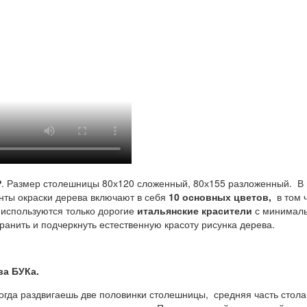
Р
. Размер столешницы 80х120 сложенный, 80х155 разложенный. В 
ты окраски дерева включают в себя
10 основных цветов,
в том 
 используются только дорогие
итальянские красители
с минималь
анить и подчеркнуть естественную красоту рисунка дерева.
ва БУКа.
огда раздвигаешь две половинки столешницы, средняя часть стола