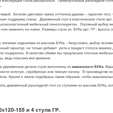
конструкции стола расшататься. Прямоугольный раскладной стол 
.
чивый. Богатая цветовая гамма отттенков дерева – гарантия того,
ную поддержку спины. Деревянный стул в классическом стиле арт
высокоэластичный мебельный пенополиуретан. Огромный выбор ме
или заменить на новое. Размеры стула из БУКа арт. ГР : высота сп
 мягкими сидениями из массива БУКа – безусловно, выбор челове
нный гарнитур не только добавит уюта и придаст статуса вашему 
ли поцарапать. В качестве обивки мы предлагаем плотные мебельны
ы, ведь классика вне времени.
се деревянные детали стула выполнены из
кавказского БУКа.
Вари
нести золотую, серебряную или темную патину. В производстве и
и. Краски и эмали подобраны таким образом, чтобы максимально 
пить деревянный раскладной стол со стульями из массива БУКа, к
.
х120-155 и 4 стула ГР.