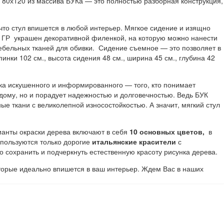
80х120 из массива БУКа — это полностью разборная конструкция,
 что стул впишется в любой интерьер. Мягкое сидение и изящно
. ГР украшен декоративной филенкой, на которую можно нанести
бельных тканей для обивки. Сидение съемное — это позволяет в
инки 102 см., высота сидения 48 см., ширина 45 см., глубина 42
ка искушенного и информированного — того, кто понимает
дому, но и порадует надежностью и долговечностью. Ведь БУК
е ткани с великолепной износостойкостью. А значит, мягкий стул
анты окраски дерева включают в себя
10 основных цветов,
в
спользуются только дорогие
итальянские красители
с
сохранить и подчеркнуть естественную красоту рисунка дерева.
оторые идеально впишется в ваш интерьер. Ждем Вас в наших