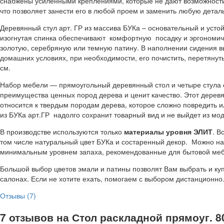
снабжены усиленными креплениями, которые не дают возможности 
что позволяет занести его в любой проем и заменить любую деталь
Деревянный стул арт. ГР из массива БУКа – основательный и устой
изогнутая спинка обеспечивают комфортную посадку и эргономич
золотую, серебряную или темную патину. В наполнении сидения 
домашних условиях, при необходимости, его почистить, перетянуть 
см.
Набор мебели — прямоугольный деревянный стол и четыре стула с
преимущества ценных пород дерева и ценит качество. Этот деревя
относится к твердым породам дерева, которое сложно повредить и
из БУКа арт.ГР надолго сохранит товарный вид и не выйдет из мод
В производстве используются только
материалы уровня ЭЛИТ
. В
том числе натуральный цвет БУКа и состаренный декор. Можно на
минимальным уровнем запаха, рекомендованные для бытовой мебел
Большой выбор цветов эмали и патины позволят Вам выбрать и ку
салонах. Если не хотите ехать, помогаем с выбором дистанционно
Отзывы (7)
7 отзывов на
Стол раскладной прямоуг. 80