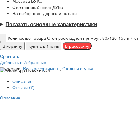
Массива БУКа
Столешница: шпон ДУБа
На выбор цвет дерева и патины.
Показать основные характеристики
Количество товара Стол раскладной прямоуг. 80х120-155 и 4 ст
В корзину
Купить в 1 клик
Сравнить
Добавить в Избранные
Категории:
Весь ассортимент
,
Столы и стулья
Поделиться
Описание
Отзывы (7)
Описание