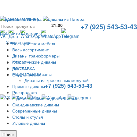
Адреса магазина
+7 (925) 543-53-43
Без выходных с
10:00
до
21:00
Выберите категорию
Заказ звонка
Бескаркасная мебель
Весь ассортимент
Диваны трансформеры
Классические диваны
ОПЛАТА
Кресла
ДОСТАВКА
Модульные диваны
О КОМПАНИИ
Диваны из кресельных модулей
+7 (925) 543-53-43
Прямые диваны
Распродажа
С деревянными подлокотниками
Скандинавские диваны
Современные диваны
Столы и стулья
Угловые диваны
Поиск