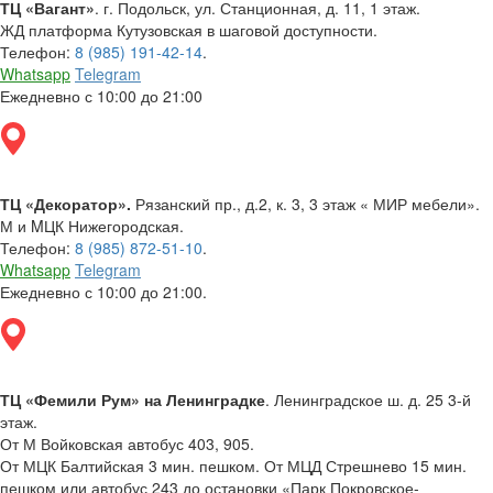
ТЦ «Вагант»
. г. Подольск, ул. Станционная, д. 11, 1 этаж.
ЖД платформа Кутузовская в шаговой доступности.
Телефон:
8 (985) 191-42-14
.
Whatsapp
Telegram
Ежедневно с 10:00 до 21:00
ТЦ «Декоратор».
Рязанский пр., д.2, к. 3, 3 этаж « МИР мебели».
М и MЦК Нижегородская.
Телефон:
8 (985) 872-51-10
.
Whatsapp
Telegram
Ежедневно с 10:00 до 21:00.
ТЦ «Фемили Рум» на Ленинградке
. Ленинградское ш. д. 25 3-й
этаж.
От М Войковская автобус 403, 905.
От МЦК Балтийская 3 мин. пешком. От МЦД Стрешнево 15 мин.
пешком или автобус 243 до остановки «Парк Покровское-