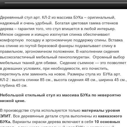
Деревянный стул арт. КЛ-2 из массива БУКа – оригинальный,
надежный и очень удобный. Богатая цветовая гамма оттенков
дерева – гарантия того, что стул впишется в любой интерьер.
Мягкое сидение и изящно изогнутая спинка обеспечивают
комфортную посадку и эргономичную поддержку спины. Вставка
на спинке из гнутой березовой фанеры подхватывает спину в
правильном, эргономичном положении. В наполнении сидения
высокоэластичный мебельный пенополиуретан. Огромный выбор
мебельных тканей для обивки. Сидение съемное — это позволяет
в домашних условиях, при необходимости, его почистить,
перетянуть или заменить на новое. Размеры стула из БУКа арт.
КЛ-2 : высота спинки 85 см., высота сидения 48 см., ширина 45 см.,
глубина 45 см.
Небольшой стильный стул из массива БУКа по невероятно
низкой цене.
В производстве стула используются только
материалы уровня
ЭЛИТ
. Все деревянные детали стула выполнены из
кавказского
БУКа.
Варианты окраски дерева включают в себя
10 основных
цветов,
в том числе натуральный цвет БУКа и состаренный