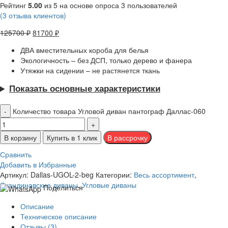
Рейтинг
5.00
из 5 на основе опроса
3
пользователей
(
3
отзыва клиентов)
125700
₽
81700
₽
ДВА вместительных короба для белья
Экологичность – без ДСП, только дерево и фанера
Утяжки на сидении – не растянется ткань
Показать основные характеристики
Количество товара Угловой диван пантограф Даллас-060
В корзину
Купить в 1 клик
Сравнить
Добавить в Избранные
Артикул:
Dallas-UGOL-2-beg
Категории:
Весь ассортимент
,
Скандинавские диваны
,
Угловые диваны
Поделиться
Описание
Техническое описание
Отзывы (3)