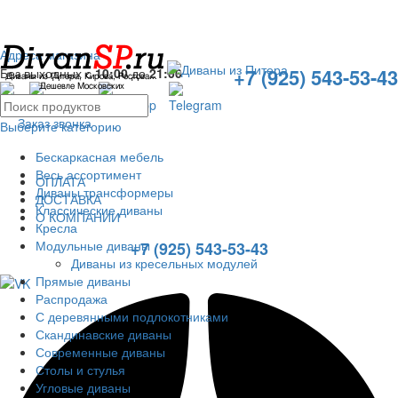
Адреса магазина
+7 (925) 543-53-43
Без выходных с
10:00
до
21:00
Заказ звонка
Выберите категорию
Бескаркасная мебель
Весь ассортимент
ОПЛАТА
Диваны трансформеры
ДОСТАВКА
Классические диваны
О КОМПАНИИ
Кресла
Модульные диваны
+7 (925) 543-53-43
Диваны из кресельных модулей
Прямые диваны
Распродажа
С деревянными подлокотниками
Скандинавские диваны
Современные диваны
Столы и стулья
Угловые диваны