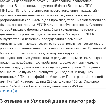
Каркас из деревянного бруса и шлифованной влагостойкой
фанеры. В наполнении : пружинный блок «Боннель», ППУ,
FINTEK. FINTEK - это синтепон нового поколения - надежный и
прочный наполнитель мягких элементов диванов и кресел,
разработанный специально для производителей мягкой мебели по
финским технологиям. FINTEK имеет особую жесткость, благодаря
которой пышные формы дивана будут сохраняться в течение
длительного срока эксплуатации мебели. Материал FINTEK
выпускается на немецком оборудовании с помощью
горизонтальной укладки волокна, которая исключает возможность
расслоения наполнителя при активном использовании. Пружинный
блок «Боннель» состоит из двухконусных пружин с
последовательным уменьшением радиуса опоры витка. Кольца в
пружинах подобраны так, чтобы при нагрузке они минимально
касались друг друга и как бы входили одно в другое. Это сделано
во избежание шума при эксплуатации изделия. В подушках –
латексный ППУ + холофайбер. Механизм Пантограф (Шагающий
или Тик-Так) Размеры: Длина 223 см Ширина 150 см Спальное
место 145х205 см Высота посадочного места 450 мм.
Отзывы (3)
3 отзыва на
Угловой диван пантограф