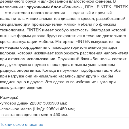
деревянного бруса и шлифованной влагостойкой фанеры. В
наполнении :
пружинный блок
«Боннель», ППУ, FINTEK. FINTEK
— это синтепон нового поколения — надежный и прочный
наполнитель мягких элементов диванов и кресел, разработанный
специально для производителей мягкой мебели по финским
технологиям. FINTEK имеет особую жесткость, благодаря которой
пышные формы дивана будут сохраняться в течение длительного
срока эксплуатации мебели. Материал FINTEK выпускается на
немецком оборудовании с помощью горизонтальной укладки
волокна, которая исключает возможность расслоения наполнителя
при активном использовании. Пружинный блок «Боннель» состоит
из двухконусных пружин с последовательным уменьшением
радиуса опоры витка. Кольца в пружинах подобраны так, чтобы
при нагрузке они минимально касались друг друга и как бы
входили одно в другое. Это сделано во избежание шума при
эксплуатации изделия.
Размеры:
-угловой диван 2230х1500х900 мм;
-спальное место (ШхД): 2050х1450 мм;
-высота посадочного места 450 мм.
Техническое описание