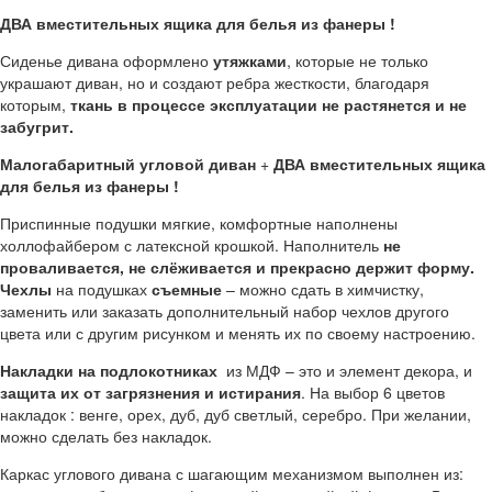
ДВА вместительных ящика для белья из фанеры !
Сиденье дивана оформлено
утяжками
, которые не только
украшают диван, но и создают ребра жесткости, благодаря
которым,
ткань в процессе эксплуатации не растянется и не
забугрит.
Малогабаритный угловой диван
+
ДВА вместительных ящика
для белья из фанеры !
Приспинные подушки мягкие, комфортные наполнены
холлофайбером с латексной крошкой. Наполнитель
не
проваливается, не слёживается и прекрасно держит форму.
Чехлы
на подушках
съемные
– можно сдать в химчистку,
заменить или заказать дополнительный набор чехлов другого
цвета или с другим рисунком и менять их по своему настроению.
Накладки на подлокотниках
из МДФ – это и элемент декора, и
защита их от загрязнения и истирания
. На выбор 6 цветов
накладок : венге, орех, дуб, дуб светлый, серебро. При желании,
можно сделать без накладок.
Каркас углового дивана с шагающим механизмом выполнен из: