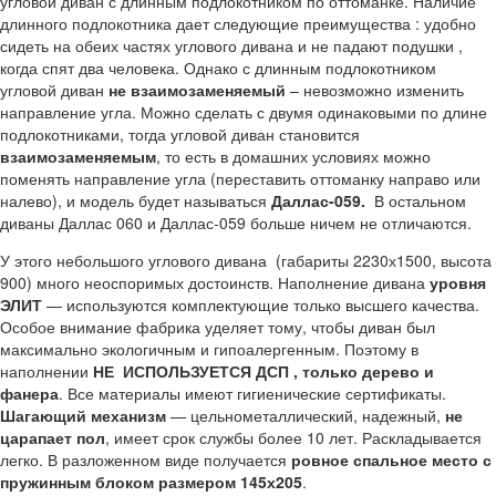
угловой диван с длинным подлокотником по оттоманке. Наличие
длинного подлокотника дает следующие преимущества : удобно
сидеть на обеих частях углового дивана и не падают подушки ,
когда спят два человека. Однако с длинным подлокотником
угловой диван
не взаимозаменяемый
– невозможно изменить
направление угла. Можно сделать с двумя одинаковыми по длине
подлокотниками, тогда угловой диван становится
взаимозаменяемым
, то есть в домашних условиях можно
поменять направление угла (переставить оттоманку направо или
налево), и модель будет называться
Даллас-059.
В остальном
диваны Даллас 060 и Даллас-059 больше ничем не отличаются.
У этого небольшого углового дивана (габариты 2230х1500, высота
900) много неоспоримых достоинств. Наполнение дивана
уровня
ЭЛИТ
— используются комплектующие только высшего качества.
Особое внимание фабрика уделяет тому, чтобы диван был
максимально экологичным и гипоалергенным. Поэтому в
наполнении
НЕ ИСПОЛЬЗУЕТСЯ ДСП , только дерево и
фанера
. Все материалы имеют гигиенические сертификаты.
Шагающий механизм
— цельнометаллический, надежный,
не
царапает пол
, имеет срок службы более 10 лет. Раскладывается
легко. В разложенном виде получается
ровное спальное место с
пружинным блоком размером 145х205
.