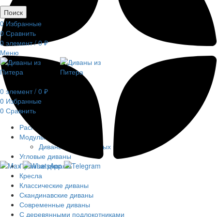
Поиск
0
Избранные
0
Сравнить
0
элемент
/
0
₽
Меню
0
элемент
/
0
₽
0
Избранные
0
Сравнить
Распродажа
Модульные диваны
Диваны из кресельных модулей
Угловые диваны
Прямые диваны
Кресла
Классические диваны
Скандинавские диваны
Современные диваны
С деревянными подлокотниками