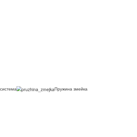
система
Пружина змейка