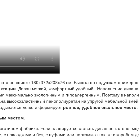
сота по спинке 180х372х208х76 см. Высота по подушкам примерно 
ектации
. Диван мягкий, комфортный удобный. Наполнение диван
был максимально экологичным и гипоалергенным. Поэтому в напол
на высокоэластичный пенополиуретан на упругой мебельной змей
ладывается легко и формирует
ровное, удобное спальное место
.
ым местом.
готипом фабрики. Если планируется ставить диван не к стене, мод
е, с накладками и без, с пуфами или полками. а так же с коробом д