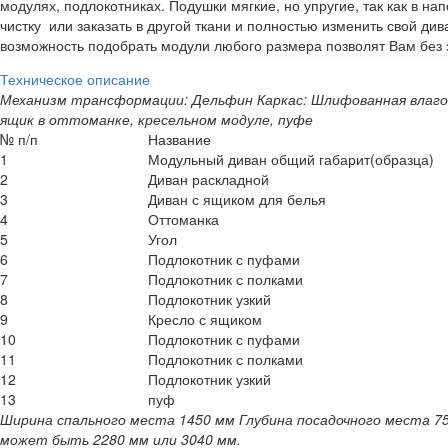
модулях, подлокотниках. Подушки мягкие, но упругие, так как в 
чистку или заказать в другой ткани и полностью изменить свой д
возможность подобрать модули любого размера позволят Вам без 
Техническое описание
Механизм трансформации: Дельфин
Каркас: Шлифованная влаго
ящик в оттоманке, кресельном модуле, пуфе
№ п/п
Название
1
Модульный диван общий габарит(образца)
2
Диван раскладной
3
Диван с ящиком для белья
4
Оттоманка
5
Угол
6
Подлокотник с пуфами
7
Подлокотник с полками
8
Подлокотник узкий
9
Кресло с ящиком
10
Подлокотник с пуфами
11
Подлокотник с полками
12
Подлокотник узкий
13
пуф
Ширина спального места 1450 мм
Глубина посадочного места 7
может быть 2280 мм или 3040 мм.