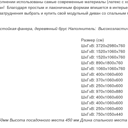
наполнении использованы самые современные материалы (латекс с 
иван! Благодаря простым и лаконичным формам впишется в интерье
затруднения выбрать и купить свой модульный диван со спальным 
стойкая фанера, деревянный брус
Наполнитель: Высокоэластич
Размер (см)
ШхГхВ: 3720х2980х760
ШхГхВ: 1520х1060х760
ШхГхВ: 1520х1060х760
ШхГхВ: 890х1800х760
ШхГхВ: 1060х1060х760
ШхГхВ: 400х1060х600
ШхГхВ: 370х1060х600
ШхГхВ: 250х1060х600
ШхГхВ: 970х1060х880
ШхГхВ: 400х1060х600
ШхГхВ: 400х1060х600
ШхГхВ: 250х1060х600
ШхГхВ: 750х1050х440
50мм
Высота посадочного места 450 мм
Длина спального места