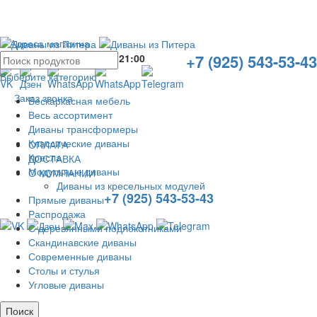
Адреса магазина
+7 (925) 543-53-43
Без выходных с
10:00
до
21:00
Выберите категорию
Заказ звонка
Бескаркасная мебель
Весь ассортимент
Диваны трансформеры
Классические диваны
ОПЛАТА
Кресла
ДОСТАВКА
Модульные диваны
О КОМПАНИИ
Диваны из кресельных модулей
+7 (925) 543-53-43
Прямые диваны
Распродажа
С деревянными подлокотниками
Скандинавские диваны
Современные диваны
Столы и стулья
Угловые диваны
Поиск