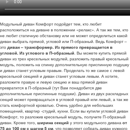
Модульный диван Комфорт подойдет тем, кто любит
расположиться на диване в положении «релакс». А так же тем, кто
не любит статичную обстановку или не может определиться какой
диван выбрать прямой, угловой или П-образный. Ведь Комфорт –
это
диван – трансформер. Из прямого превращается в
угловой. Из углового в П-образный
. Вы можете купить прямой
диван из трех кресельных модулей, разложить правый кресельный
модуль, положить на спинку дополнительную приспинную подушку
и диван станет угловым правым. Проделать то же самое с левой
кресельной секцией и диван станет угловым левым. А хотите,
разложите правую и левую секцию и ваш прямой диван
превратится в П-образный (тут Вам понадобится две
дополнительные приспинные подушки). Диван из двух раскладных
секций может превращаться в угловой правый или левый, а так же
стать комфортной кроватью. Очень удобно для небольших
помещений, квартир -студий, кухни. Если вы купили угловой диван
Комфорт, то разложив кресельный модуль, получите П-образный
диван. Кроме того,
ширина секций
у этого модульного дивана
от
75 до 100 см с шагом 5 см
, что позволяет собрать диван нужного